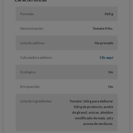
Formato
560 g
Denominación
Tomate frito.
Lista de aditivos
No procede
Calculadora aditivos
Clic aquí
Ecologico
No
Enriquecido
No
Lista de ingredientes
Tomate: 160 g para elaborar
100 g de producto; aceite
de girasol, azúcar, almidón
modificado de maíz, sal y
aroma de verduras.