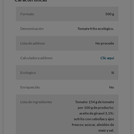
Formato
500 g
Denominación
Tomate frito ecológico.
Lista de aditivos
No procede
Calculadora aditivos
Clic aquí
Ecologico
Sí
Enriquecido
No
Lista de ingredientes
Tomate: 154 g de tomate
por 100 g de producto;
aceite de girasol 3,1%:
sofrito con cebollas y ajos
frescos; azúcar, almidón de
maíz y sal.