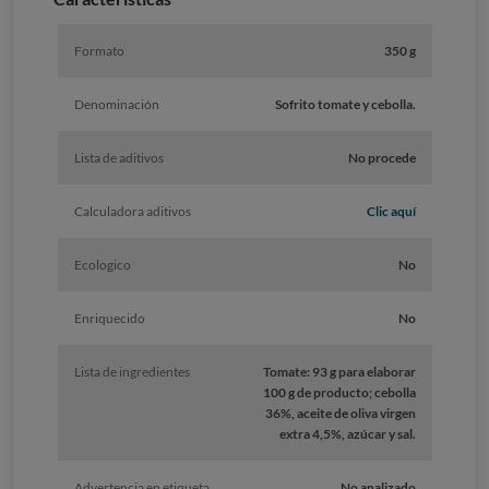
Formato
350 g
Denominación
Sofrito tomate y cebolla.
Lista de aditivos
No procede
Calculadora aditivos
Clic aquí
Ecologico
No
Enriquecido
No
Lista de ingredientes
Tomate: 93 g para elaborar
100 g de producto; cebolla
36%, aceite de oliva virgen
extra 4,5%, azúcar y sal.
Advertencia en etiqueta
No analizado