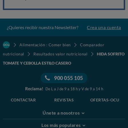
¿Quieres recibir nuestra Newsletter?
Crea una cuenta
Alimentación : Comer bien
Comparador
nutricional
Resultados valor nutricional
HIDA SOFRITO
TOMATE Y CEBOLLA ESTILO CASERO
900 055 105
Reclama!
De L a J de 9 a 18 h y V de 9 a 14 h
CONTACTAR
REVISTAS
OFERTAS-OCU
Únete a nosotros
Los más populares