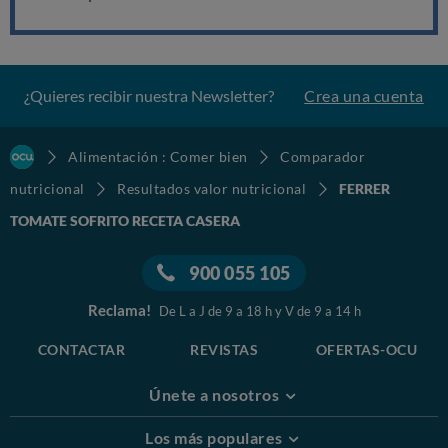
¿Quieres recibir nuestra Newsletter?
Crea una cuenta
Alimentación : Comer bien
Comparador
nutricional
Resultados valor nutricional
FERRER
TOMATE SOFRITO RECETA CASERA
900 055 105
Reclama!
De L a J de 9 a 18 h y V de 9 a 14 h
CONTACTAR
REVISTAS
OFERTAS-OCU
Únete a nosotros
Los más populares