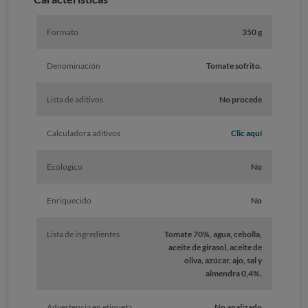
Formato
350 g
Denominación
Tomate sofrito.
Lista de aditivos
No procede
Calculadora aditivos
Clic aquí
Ecologico
No
Enriquecido
No
Lista de ingredientes
Tomate 70%, agua, cebolla,
aceite de girasol, aceite de
oliva, azúcar, ajo, sal y
almendra 0,4%.
Advertencia en etiqueta
No analizado