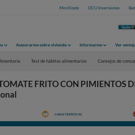
Movilízate
OCU Inversiones
Ben
Guio
os
Asesorarme sobre vivienda
Informarme
Ver venta
limentaria
Test de hábitos alimentarios
Consejos de cons
O TOMATE FRITO CON PIMIENTOS D
ional
CARACTERÍSTICAS