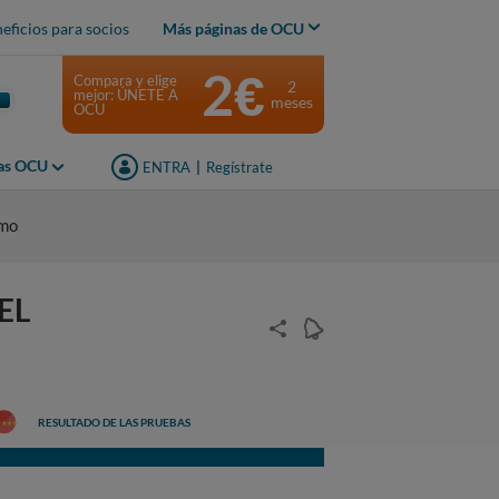
eficios para socios
Más páginas de OCU
2€
Compara y elige
2
mejor: ÚNETE A
meses
OCU
jas OCU
ENTRA
|
Regístrate
umo
EL
RESULTADO DE LAS PRUEBAS