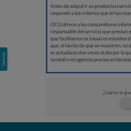
Antes de adquirir un producto o servi
responde a los criterios que te has m
OCU ofrece a los consumidores informa
responsable del servicio que prestan e
que facilitamos se basan en estudios d
que, el hecho de que se muestren, no 
se actualizan dos veces al día por lo q
también recogemos precios en tiendas f