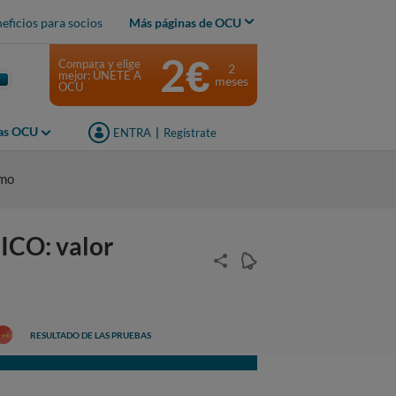
eficios para socios
Más páginas de OCU
2€
Compara y elige
2
mejor: ÚNETE A
meses
OCU
jas OCU
ENTRA
|
Regístrate
umo
O: valor
RESULTADO DE LAS PRUEBAS