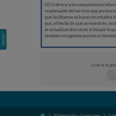
OCU ofrece a los consumidores informa
responsable del servicio que prestan e
que facilitamos se basan en estudios d
que, el hecho de que se muestren, no 
se actualizan dos veces al día por lo q
también recogemos precios en tiendas f
Alimentación : Comer bien
Com