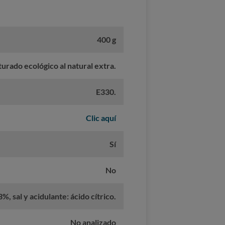
400 g
turado ecológico al natural extra.
E330.
Clic aquí
Sí
No
, sal y acidulante: ácido cítrico.
No analizado