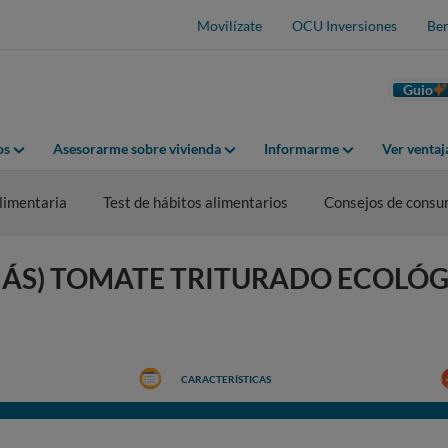
Movilízate
OCU Inversiones
Ben
Guio
os
Asesorarme sobre vivienda
Informarme
Ver venta
limentaria
Test de hábitos alimentarios
Consejos de cons
S) TOMATE TRITURADO ECOLÓGIC
CARACTERÍSTICAS