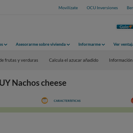
Movilízate
OCU Inversiones
Ben
Guio
os
Asesorarme sobre vivienda
Informarme
Ver venta
de frutas y verduras
Calcula el azucar añadido
Información
NUY Nachos cheese
CARACTERÍSTICAS