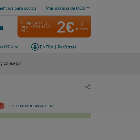
eficios para socios
Más páginas de OCU
2€
Compara y elige
2
mejor: ÚNETE A
meses
OCU
jas OCU
ENTRA
|
Regístrate
 y consejos
RESULTADO DE LAS PRUEBAS