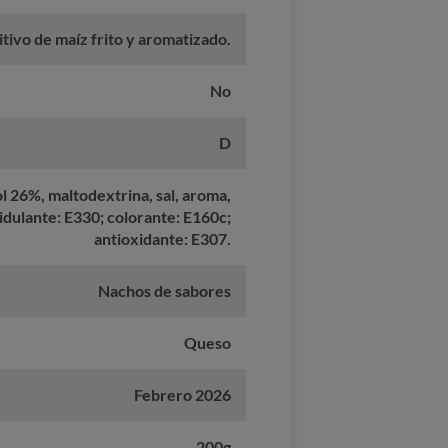
tivo de maíz frito y aromatizado.
No
D
ol 26%, maltodextrina, sal, aroma,
cidulante: E330; colorante: E160c;
antioxidante: E307.
Nachos de sabores
Queso
Febrero 2026
200g