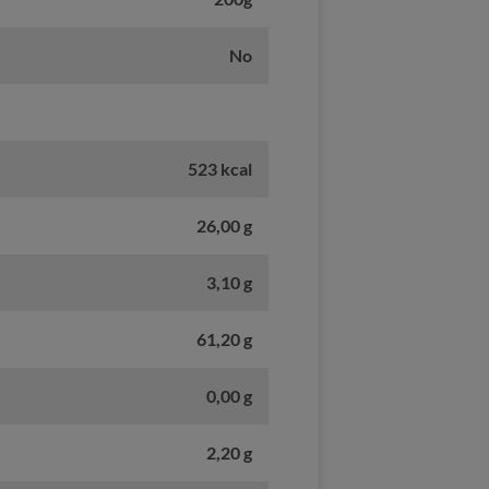
No
523 kcal
26,00 g
3,10 g
61,20 g
0,00 g
2,20 g