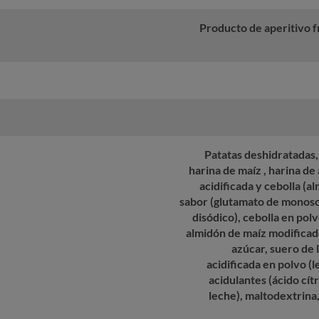
Producto de aperitivo fr
Patatas deshidratadas, 
harina de maíz , harina de
acidificada y cebolla (a
sabor (glutamato de monosod
disódico), cebolla en polv
almidón de maíz modificad
azúcar, suero de 
acidificada en polvo (l
acidulantes (ácido cítr
leche), maltodextrina,