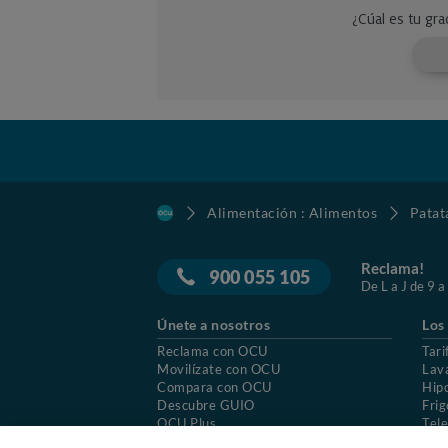
Alimentación : Alimentos
Patat
Reclama!
900 055 105
De L a J de 9 a
Únete a nosotros
Los
Reclama con OCU
Tari
Movilízate con OCU
Lav
Compara con OCU
Hip
Descubre GUIO
Frig
OCU Plus
Tele
Trabajar en OCU
Col