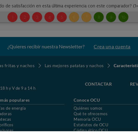
¿Quieres recibir nuestra Newsletter?
Crea una cuenta
as fritas y nachos
Las mejores patatas y nachos
Característ
CONTACTAR
REV
 18 h y V de 9 a 14 h
 más populares
Conoce OCU
fas de energía
Quiénes somos
adoras
Qué te ofrecemos
otecas
Memoria OCU
oríficos
Estatutos de OCU
visores
Código ético OCU
chones
Preguntas frecuentes