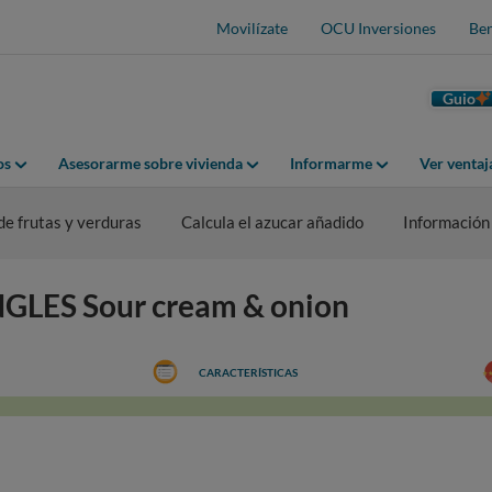
Movilízate
OCU Inversiones
Ben
Guio
os
Asesorarme sobre vivienda
Informarme
Ver venta
de frutas y verduras
Calcula el azucar añadido
Información
INGLES Sour cream & onion
CARACTERÍSTICAS