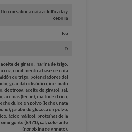
ito con sabor a nata acidificada y
cebolla
No
D
aceite de girasol, harina de trigo,
 arroz, condimento a base de nata
lmidón de trigo, potenciadores del
io, guanilato disódico, inosinato
o, dextrosa, aceite de girasol, sal,
o, aromas (leche), maltodextrina,
leche dulce en polvo (leche), nata
eche), jarabe de glucosa en polvo,
ico, ácido málico), proteínas de la
 emulgente (E471), sal, colorante
(norbixina de annato).