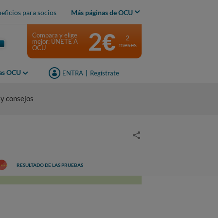
eficios para socios
Más páginas de OCU
2€
Compara y elige
2
mejor: ÚNETE A
meses
OCU
jas OCU
ENTRA
|
Regístrate
 y consejos
RESULTADO DE LAS PRUEBAS