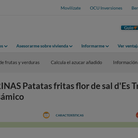
Movilízate
OCU Inversiones
Ben
Guio
os
Asesorarme sobre vivienda
Informarme
Ver venta
de frutas y verduras
Calcula el azucar añadido
Información
NAS Patatas fritas flor de sal d'Es 
sámico
CARACTERÍSTICAS