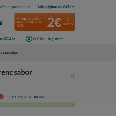
eficios para socios
Más páginas de OCU
2€
Compara y elige
2
mejor: ÚNETE A
meses
OCU
jas OCU
ENTRA
|
Regístrate
 y consejos
Trenc sabor
RESULTADO DE LAS PRUEBAS