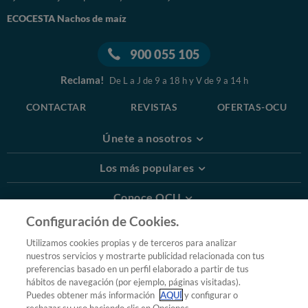
ECOCESTA Nachos de maíz
900 055 105
Reclama!
De L a J de 9 a 18 h y V de 9 a 14 h
CONTACTAR
REVISTAS
OFERTAS-OCU
Únete a nosotros
Los más populares
Conoce OCU
Configuración de Cookies.
Más Información
Utilizamos cookies propias y de terceros para analizar
nuestros servicios y mostrarte publicidad relacionada con tus
© 2026 OCU
preferencias basado en un perfil elaborado a partir de tus
Condiciones generales de contratación de OCU
hábitos de navegación (por ejemplo, páginas visitadas).
Política de privacidad
Puedes obtener más información
AQUÍ
y configurar o