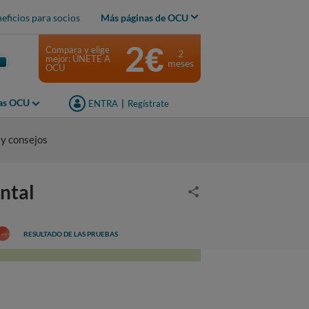
eficios para socios
Más páginas de OCU
2€
Compara y elige
2
mejor: ÚNETE A
meses
OCU
jas OCU
ENTRA
|
Regístrate
 y consejos
ntal
RESULTADO DE LAS PRUEBAS