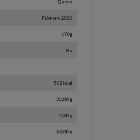
Queso
Febrero 2026
170g
No
502 kcal
25,00 g
2,80 g
63,00 g