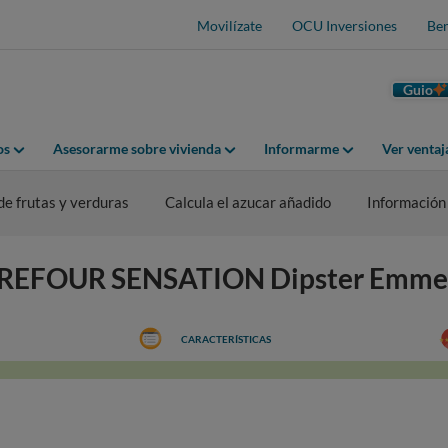
Movilízate
OCU Inversiones
Ben
Guio
os
Asesorarme sobre vivienda
Informarme
Ver venta
de frutas y verduras
Calcula el azucar añadido
Información
ARREFOUR SENSATION Dipster Emme
CARACTERÍSTICAS