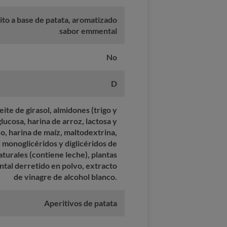
ito a base de patata, aromatizado
sabor emmental
No
D
ite de girasol, almidones (trigo y
glucosa, harina de arroz, lactosa y
eo, harina de maíz, maltodextrina,
 monoglicéridos y diglicéridos de
aturales (contiene leche), plantas
tal derretido en polvo, extracto
de vinagre de alcohol blanco.
Aperitivos de patata