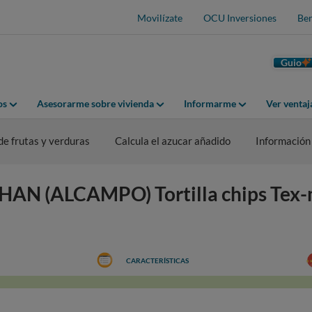
Movilízate
OCU Inversiones
Ben
Guio
os
Asesorarme sobre vivienda
Informarme
Ver venta
de frutas y verduras
Calcula el azucar añadido
Información
CHAN (ALCAMPO) Tortilla chips Tex
CARACTERÍSTICAS