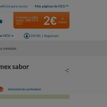
eficios para socios
Más páginas de OCU
2€
Compara y elige
2
mejor: ÚNETE A
meses
OCU
jas OCU
ENTRA
|
Regístrate
 y consejos
-mex sabor
RESULTADO DE LAS PRUEBAS