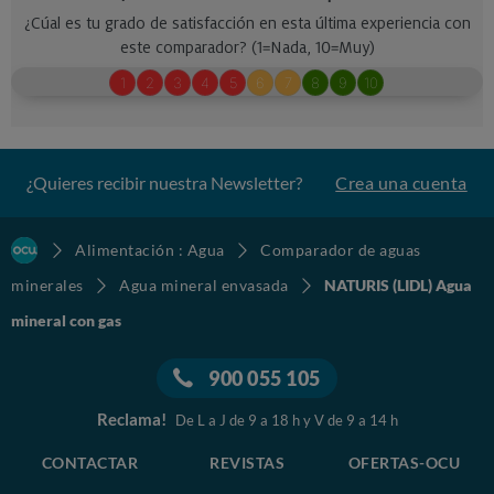
¿Quieres recibir nuestra Newsletter?
Crea una cuenta
Alimentación : Agua
Comparador de aguas
minerales
Agua mineral envasada
NATURIS (LIDL) Agua
mineral con gas
900 055 105
Reclama!
De L a J de 9 a 18 h y V de 9 a 14 h
CONTACTAR
REVISTAS
OFERTAS-OCU