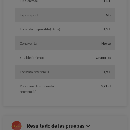
Tipo envase
PET
Tapón sport
No
Formato disponible (litros)
1,5 L
Zona venta
Norte
Establecimiento
Grupo Ifa
Formato referencia
1,5 L
Precio medio (formato de
0,2 €/l
referencia)
Resultado de las pruebas