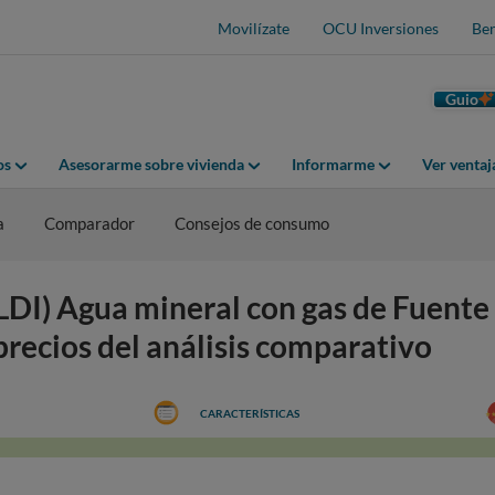
Movilízate
OCU Inversiones
Ben
Guio
os
Asesorarme sobre vivienda
Informarme
Ver venta
a
Comparador
Consejos de consumo
I) Agua mineral con gas de Fuente 
 precios del análisis comparativo
CARACTERÍSTICAS