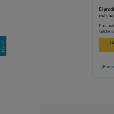
El prod
más ba
Producto
calidad 
H
¿Eres s