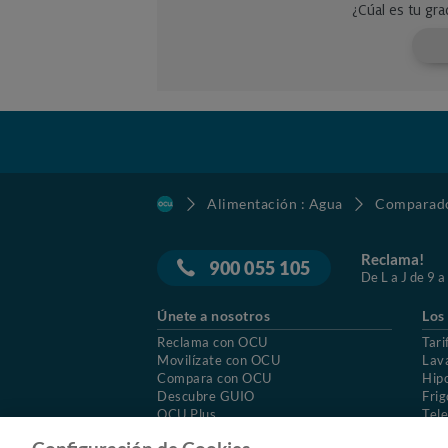
Alimentación : Agua
Comparado
Reclama!
900 055 105
De L a J de 9 a
Únete a nosotros
Los
Reclama con OCU
Tari
Movilízate con OCU
Lav
Compara con OCU
Hip
Descubre GUIO
Frig
OCU Plus
Tele
Trabajar en OCU
Col