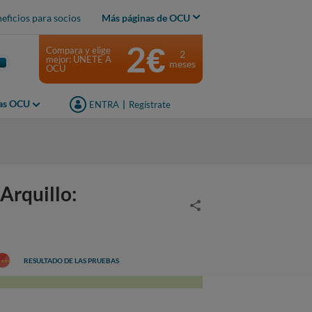
eficios para socios
Más páginas de OCU
2€
Compara y elige
2
mejor: ÚNETE A
meses
OCU
jas OCU
ENTRA
|
Regístrate
Arquillo:
RESULTADO DE LAS PRUEBAS