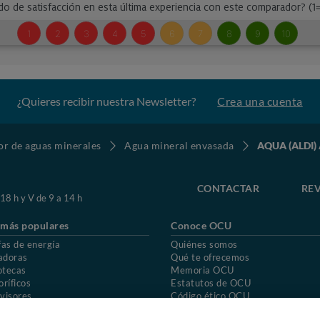
¿Quieres recibir nuestra Newsletter?
Crea una cuenta
r de aguas minerales
Agua mineral envasada
AQUA (ALDI) A
CONTACTAR
REV
 18 h y V de 9 a 14 h
 más populares
Conoce OCU
fas de energía
Quiénes somos
adoras
Qué te ofrecemos
otecas
Memoria OCU
oríficos
Estatutos de OCU
visores
Código ético OCU
chones
Preguntas frecuentes