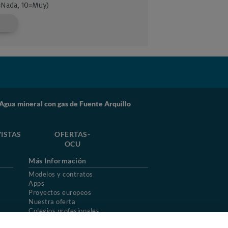
gua mineral con gas de Fuente Arquillo
ISTAS
OFERTAS-
OCU
Más Información
Modelos y contratos
Apps
Proyectos europeos
Nuestra oferta
Colegios profesionales
Mapa del sitio