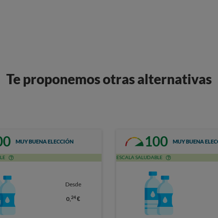
Te proponemos otras alternativas
00
100
MUY BUENA ELECCIÓN
MUY BUENA ELEC
LE
ESCALA SALUDABLE
Desde
24
0,
€