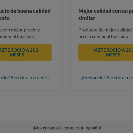
ucto de buena calidad
Mejor calidad con un p
rato
similar
 con mejor precio y
Producto de mejor calidad 
similar al buscado
precio similar al buscado
AZTE SOCIO A 2€ 2
HAZTE SOCIO A 2€ 
MESES
MESES
ocio? Accede a tu cuenta
¿Eres socio? Accede a tu 