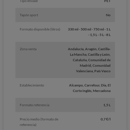
Tipo envase
PET
Tapón sport
No
Formato disponible (litros)
330 ml - 500 ml - 750 ml - 1 L
- 1,5 L - 5 L - 8 L
Zona venta
Andalucía, Aragón, Castilla-
La Mancha, Castilla y León,
Cataluña, Comunidad de
Madrid, Comunidad
Valenciana, País Vasco
Establecimiento
Alcampo, Carrefour, Dia, El
Corte Inglés, Mercadona
Formato referencia
1,5 L
Precio medio (formato de
0,7 €/l
referencia)