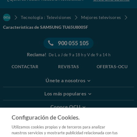
Tecnología : Televisiones
Mejores televisores
Características de SAMSUNG TU65U8005F
900 055 105
Reclama!
De L a J de 9 a 18 h y V de 9 a 14 h
CONTACTAR
REVISTAS
OFERTAS-OCU
Únete a nosotros
Los más populares
Conoce OCU
Configuración de Cookies.
Más Información
Utilizamos cookies propias y de terceros para analizar
nuestros servicios y mostrarte publicidad relacionada con tus
© 2026 OCU