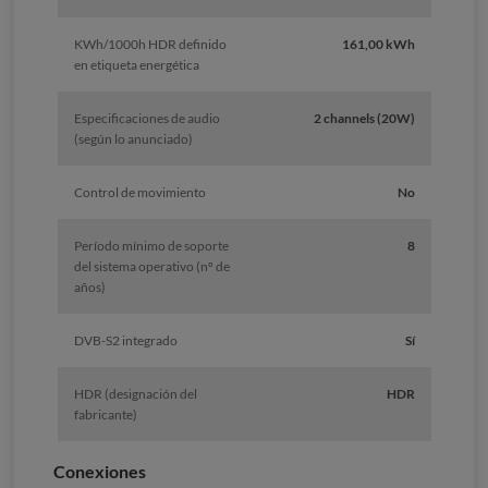
KWh/1000h HDR definido
161,00 kWh
en etiqueta energética
Especificaciones de audio
2 channels (20W)
(según lo anunciado)
Control de movimiento
No
Período mínimo de soporte
8
del sistema operativo (nº de
años)
DVB-S2 integrado
Sí
HDR (designación del
HDR
fabricante)
Conexiones