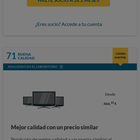
HAZTE SOCIO A 2€ 2 MESES
¿Eres socio? Accede a tu cuenta
71
BUENA
COMPRA
CALIDAD
MAESTRA
ANALIZADO EN EL LABORATORIO
Desde
65
466,
€
Mejor calidad con un precio similar
Producto de mejor calidad a un precio similar al