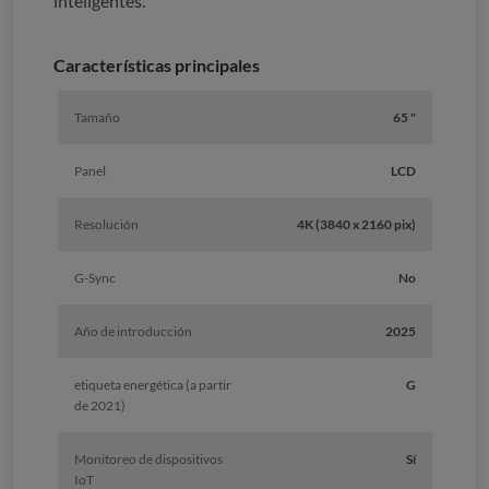
inteligentes.
Características principales
Tamaño
65 "
Panel
LCD
Resolución
4K (3840 x 2160 pix)
G-Sync
No
Año de introducción
2025
etiqueta energética (a partir
G
de 2021)
Monitoreo de dispositivos
Sí
IoT