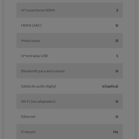
Nª conectores HDMI
3
HDMI (ARC)
Sí
Música pop
Sí
Nª entradas USB
1
Bluetooth para auriculares
Sí
Salida de audio digital
si (optica)
Wi-Fi (sin adaptador)
Sí
Ethernet
Sí
Freesync
No