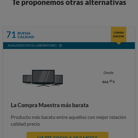
Te proponemos otras alternativas
71
BUENA
COMPRA
CALIDAD
MAESTRA
ANALIZADO EN EL LABORATORIO
Desde
65
466,
€
La Compra Maestra más barata
Producto más barato entre aquellos con mejor relación
calidad precio