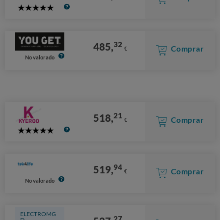
5
Stars
32
485,
Comprar
€
No valorado
21
518,
Comprar
€
5
Stars
94
519,
Comprar
€
No valorado
ELECTROMG
27
D