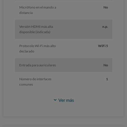
Micrófono en el mando a
No
distancia
Versión HDMI más alta
n.p.
disponible (indicada)
Protocolo Wi-Fi más alto
WiFi 5
declarado
Entrada para auriculares
No
Número de interfaces
1
comunes
Ver más