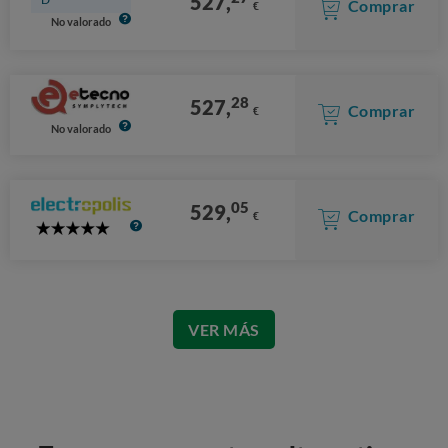
527,
Comprar
€
No valorado
28
527,
Comprar
€
No valorado
05
529,
Comprar
€
5
Stars
VER MÁS