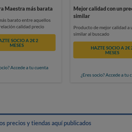
a Maestra más barata
Mejor calidad con un pre
similar
ás barato entre aquellos
relación calidad precio
Producto de mejor calidad a 
similar al buscado
AZTE SOCIO A 2€ 2
MESES
HAZTE SOCIO A 2€ 
MESES
ocio? Accede a tu cuenta
¿Eres socio? Accede a tu 
s precios y tiendas aquí publicados