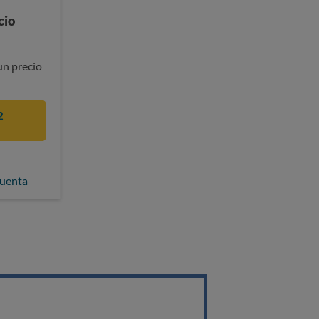
cio
un precio
2
cuenta