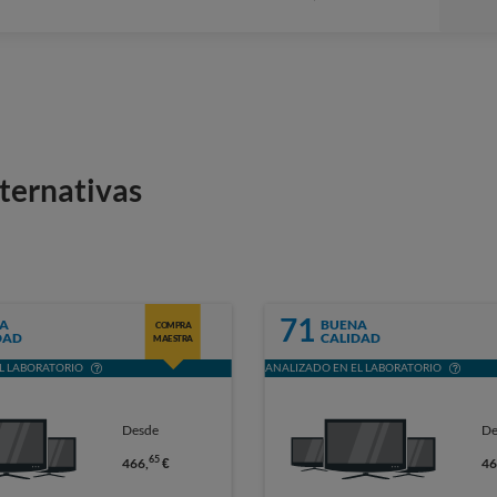
Stars
ternativas
71
A
BUENA
COMPRA
DAD
CALIDAD
MAESTRA
L LABORATORIO
ANALIZADO EN EL LABORATORIO
Desde
De
65
466,
€
46