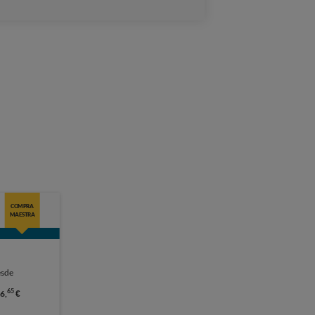
COMPRA
MAESTRA
sde
65
6,
€