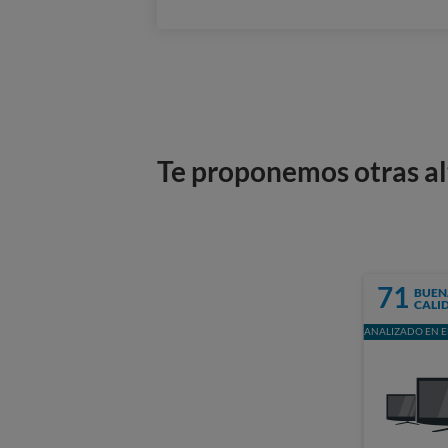
Te proponemos otras al
71
BUEN
CALI
ANALIZADO EN E