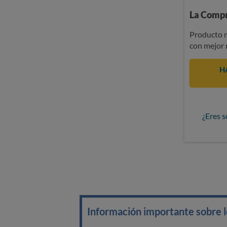
La Compr
Producto m
con mejor 
H
¿Eres s
Información importante sobre lo