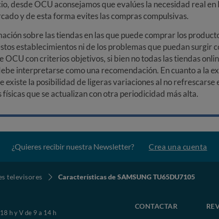
cio, desde OCU aconsejamos que evalúes la necesidad real en l
arcado y de esta forma evites las compras compulsivas.
ción sobre las tiendas en las que puede comprar los productos
stos establecimientos ni de los problemas que puedan surgir co
e OCU con criterios objetivos, si bien no todas las tiendas onl
debe interpretarse como una recomendación. En cuanto a la exa
ue existe la posibilidad de ligeras variaciones al no refrescarse
ísicas que se actualizan con otra periodicidad más alta.
¿Quieres recibir nuestra Newsletter?
Crea una cuenta
s televisores
Características de SAMSUNG TU65DU7105
CONTACTAR
REV
 18 h y V de 9 a 14 h