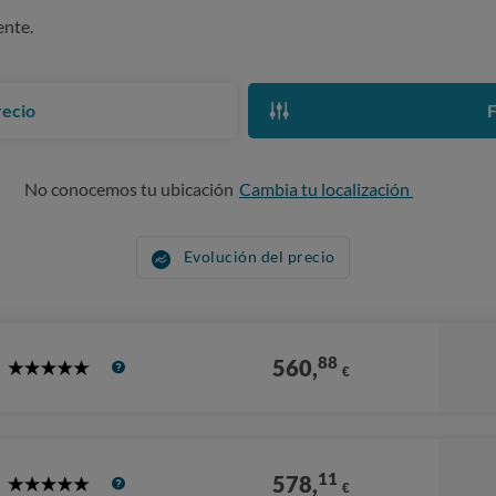
ente.
recio
F
No conocemos tu ubicación
Cambia tu localización
Evolución del precio
88
560,
€
5
Stars
11
578,
€
5