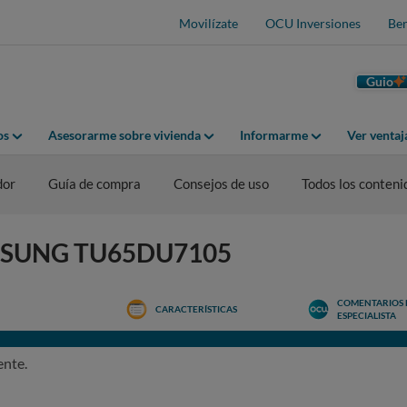
Movilízate
OCU Inversiones
Ben
Guio
os
Asesorarme sobre vivienda
Informarme
Ver venta
dor
Guía de compra
Consejos de uso
Todos los conteni
SAMSUNG TU65DU7105
COMENTARIOS 
CARACTERÍSTICAS
ESPECIALISTA
ente.