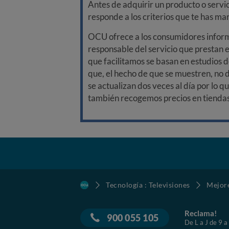
Antes de adquirir un producto o servi
responde a los criterios que te has m
OCU ofrece a los consumidores informa
responsable del servicio que prestan e
que facilitamos se basan en estudios d
que, el hecho de que se muestren, no 
se actualizan dos veces al día por lo q
también recogemos precios en tiendas f
Tecnología : Televisiones
Mejore
Reclama!
900 055 105
De L a J de 9 a