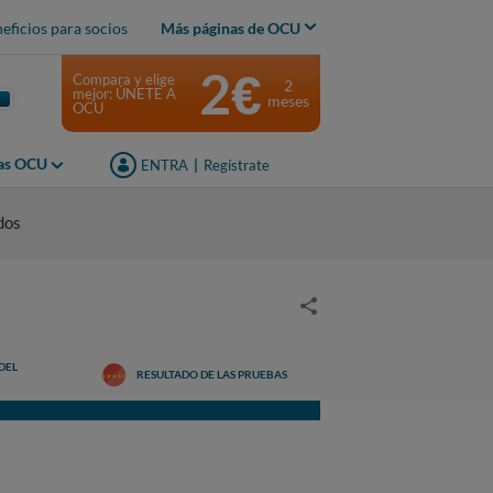
eficios para socios
Más páginas de OCU
2€
Compara y elige
2
mejor: ÚNETE A
meses
OCU
jas OCU
ENTRA
|
Regístrate
dos
DEL
RESULTADO DE LAS PRUEBAS