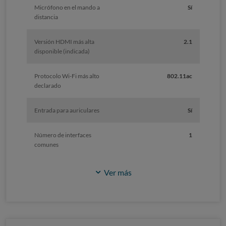
Micrófono en el mando a
Sí
distancia
Versión HDMI más alta
2.1
disponible (indicada)
Protocolo Wi-Fi más alto
802.11ac
declarado
Entrada para auriculares
Sí
Número de interfaces
1
comunes
Ver más