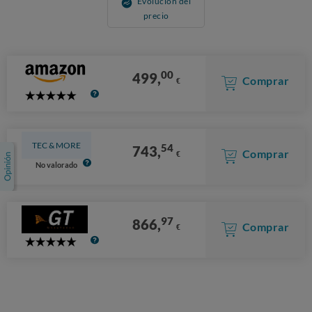
Evolución del
precio
00
499,
Comprar
€
5
Stars
TEC & MORE
54
743,
Comprar
€
No valorado
97
866,
Comprar
€
5
Stars