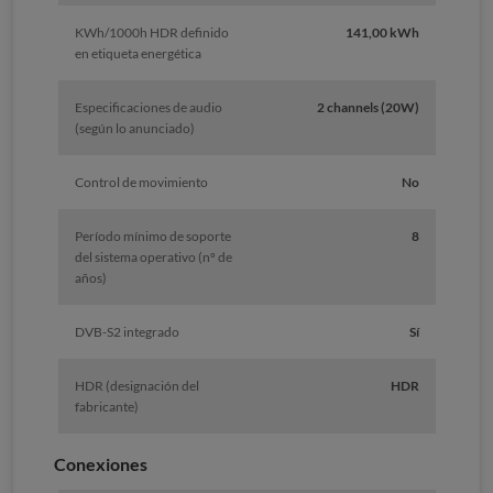
KWh/1000h HDR definido
141,00 kWh
en etiqueta energética
Especificaciones de audio
2 channels (20W)
(según lo anunciado)
Control de movimiento
No
Período mínimo de soporte
8
del sistema operativo (nº de
años)
DVB-S2 integrado
Sí
HDR (designación del
HDR
fabricante)
Conexiones