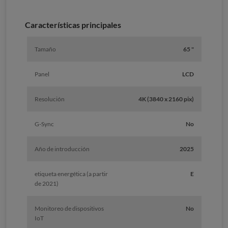
Características principales
Tamaño
65 "
Panel
LCD
Resolución
4K (3840 x 2160 pix)
G-Sync
No
Año de introducción
2025
etiqueta energética (a partir
E
de 2021)
Monitoreo de dispositivos
No
IoT