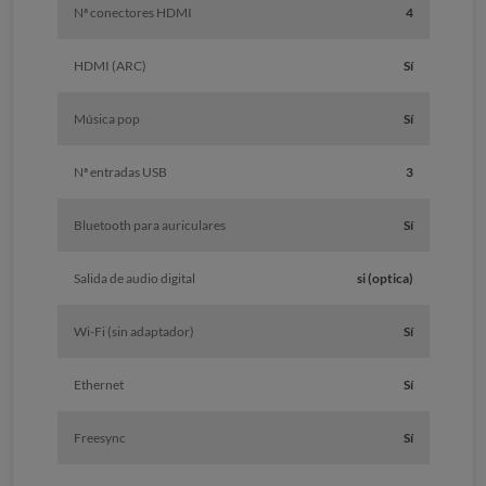
Nª conectores HDMI
4
HDMI (ARC)
Sí
Música pop
Sí
Nª entradas USB
3
Bluetooth para auriculares
Sí
Salida de audio digital
si (optica)
Wi-Fi (sin adaptador)
Sí
Ethernet
Sí
Freesync
Sí