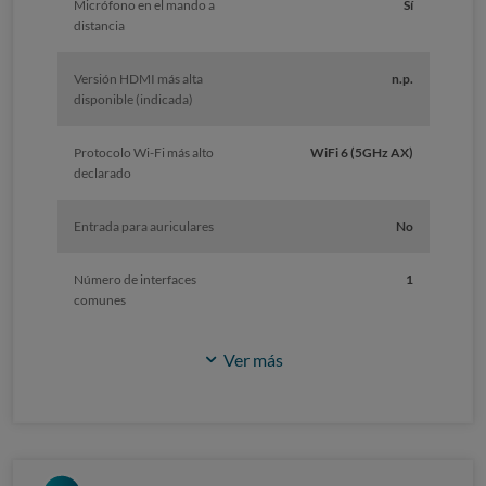
Micrófono en el mando a
Sí
distancia
Versión HDMI más alta
n.p.
disponible (indicada)
Protocolo Wi-Fi más alto
WiFi 6 (5GHz AX)
declarado
Entrada para auriculares
No
Número de interfaces
1
comunes
Ver más