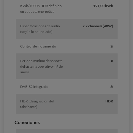
KWh/1000h HDR definido
191,00 kWh
en etiqueta energética
Especificaciones de audio
2.2 channels (40W)
(según lo anunciado)
Control de movimiento
Sí
Período mínimo de soporte
8
del sistema operativo (nº de
años)
DVB-S2 integrado
Sí
HDR (designación del
HDR
fabricante)
Conexiones