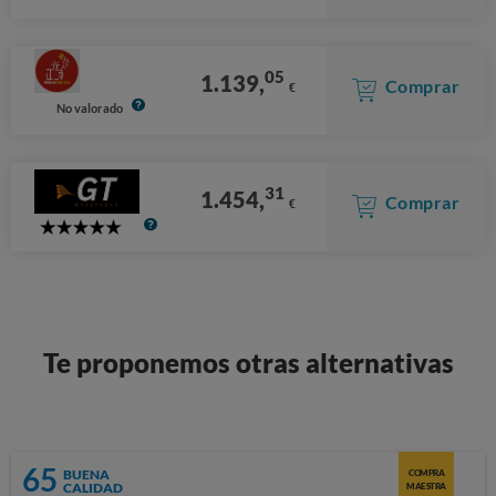
05
1.139,
Comprar
€
No valorado
31
1.454,
Comprar
€
5
Stars
Te proponemos otras alternativas
65
BUENA
COMPRA
CALIDAD
MAESTRA