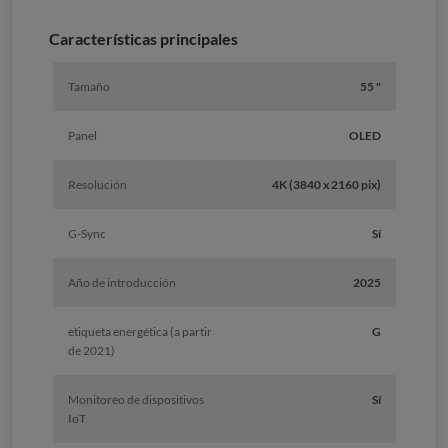
Características principales
Tamaño
55 "
Panel
OLED
Resolución
4K (3840 x 2160 pix)
G-Sync
Sí
Año de introducción
2025
etiqueta energética (a partir
G
de 2021)
Monitoreo de dispositivos
Sí
IoT