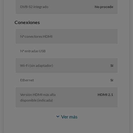
DVB-S2 integrado
No procede
Conexiones
Nª conectores HDMI
Nª entradas USB
Wi-Fi (sin adaptador)
Sí
Ethernet
Sí
Versión HDMI más alta
HDMI 2.1
disponible (indicada)
Ver más