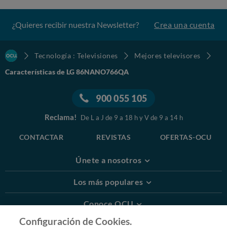
¿Quieres recibir nuestra Newsletter?
Crea una cuenta
Tecnología : Televisiones
Mejores televisores
Características de LG 86NANO766QA
900 055 105
Reclama!
De L a J de 9 a 18 h y V de 9 a 14 h
CONTACTAR
REVISTAS
OFERTAS-OCU
Únete a nosotros
Los más populares
Conoce OCU
Configuración de Cookies.
Más Información