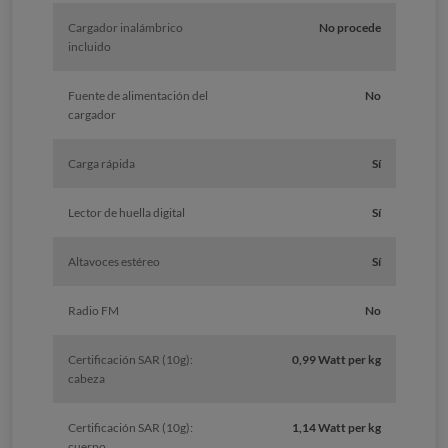
Cargador inalámbrico
No procede
incluido
Fuente de alimentación del
No
cargador
Carga rápida
Sí
Lector de huella digital
Sí
Altavoces estéreo
Sí
Radio FM
No
Certificación SAR (10g):
0,99 Watt per kg
cabeza
Certificación SAR (10g):
1,14 Watt per kg
cuerpo