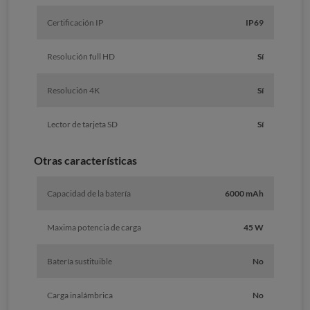
Certificación IP
IP69
Resolución full HD
Sí
Resolución 4K
Sí
Lector de tarjeta SD
Sí
Otras características
Capacidad de la batería
6000 mAh
Maxima potencia de carga
45 W
Batería sustituible
No
Carga inalámbrica
No