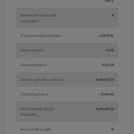
Gen 1
Número de núcleos del
8
procesador
Frecuencia del procesador
2,20 GHz
Memoria RAM
8 GB
Almacenamiento
512 GB
Sistema operativo analizado
Android 15
Sistema operativo
Android
Ùltima versión del SO
Android 16
disponible
Servicios de Google
Sí