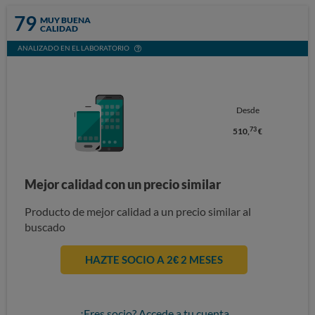
79
MUY BUENA
CALIDAD
ANALIZADO EN EL LABORATORIO
Desde
73
510,
€
Mejor calidad con un precio similar
Producto de mejor calidad a un precio similar al
buscado
HAZTE SOCIO A 2€ 2 MESES
¿Eres socio? Accede a tu cuenta