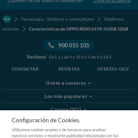
¿Quieres recibir nuestra Newsletter?
Crea una cuenta
Tecnología : Teléfono y smartphone
Teléfonos
móviles
Características de OPPO RENO14 FS 512GB 12GB
900 055 105
Reclama!
De L a J de 9 a 18 h y V de 9 a 14 h
CONTACTAR
REVISTAS
OFERTAS-OCU
Únete a nosotros
Los más populares
Conoce OCU
Configuración de Cookies.
Más Información
Utilizamos cookies propias y de terceros para analizar
nuestros servicios y mostrarte publicidad relacionada con tus
© 2026 OCU