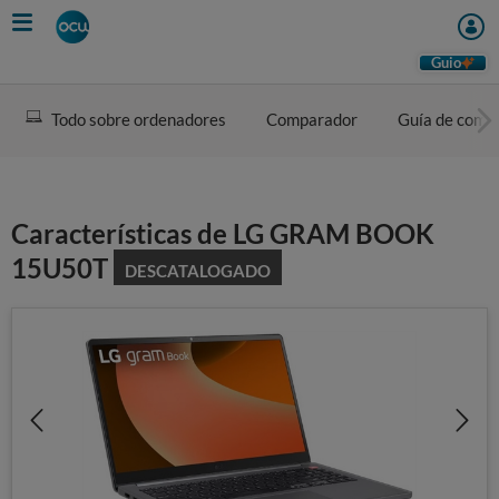
Skip
to
main
Guio
content
Todo sobre ordenadores
Comparador
Guía de comp
Características de LG GRAM BOOK
15U50T
DESCATALOGADO