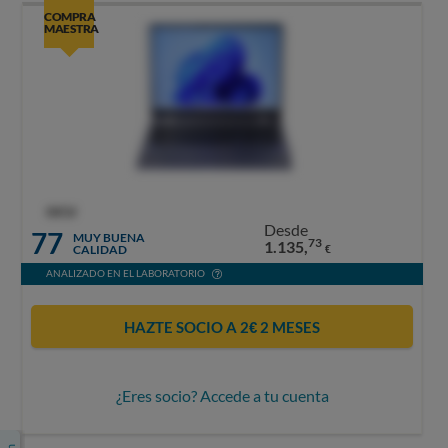
COMPRA
MAESTRA
OCU
Desde
77
MUY BUENA
73
1.135,
CALIDAD
€
ANALIZADO EN EL LABORATORIO
HAZTE SOCIO A 2€ 2 MESES
¿Eres socio? Accede a tu cuenta