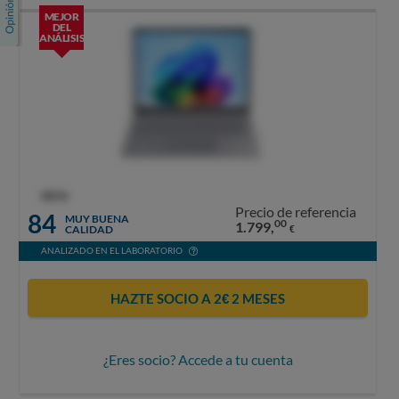
MEJOR
DEL
ANÁLISIS
OCU
Precio de referencia
84
MUY BUENA
00
1.799,
CALIDAD
€
ANALIZADO EN EL LABORATORIO
HAZTE SOCIO A 2€ 2 MESES
¿Eres socio? Accede a tu cuenta