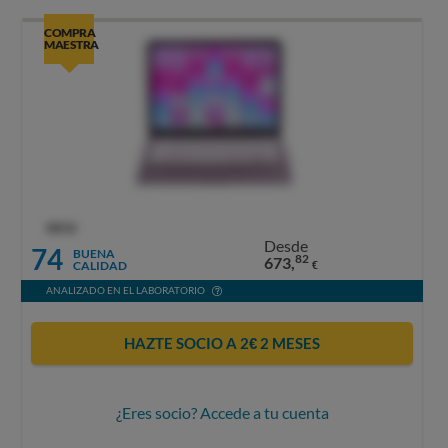
COMPRA
MAESTRA
OCU
Desde
74
BUENA
82
673,
CALIDAD
€
ANALIZADO EN EL LABORATORIO
HAZTE SOCIO A 2€ 2 MESES
¿Eres socio? Accede a tu cuenta