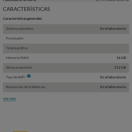
CARACTERÍSTICAS
Características generales
Sistema operativo
En el laboratorio
Procesador
Tarjeta gráfica
Memoria RAM
16 GB
Almacenamiento
512 GB
Info
Tipo de WiFi
En el laboratorio
Resolución de la Webcam
En el laboratorio
VER MÁS