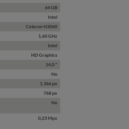
64 GB
Intel
Celeron N3060
1,60 GHz
Intel
HD Graphics
14,0 "
No
1.366 px
768 px
No
0,23 Mpx