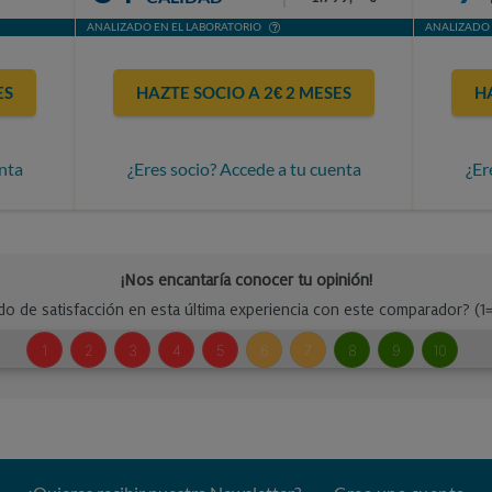
ANALIZADO EN EL LABORATORIO
ANALIZADO 
ES
HAZTE SOCIO A 2€ 2 MESES
H
nta
¿Eres socio? Accede a tu cuenta
¿Er