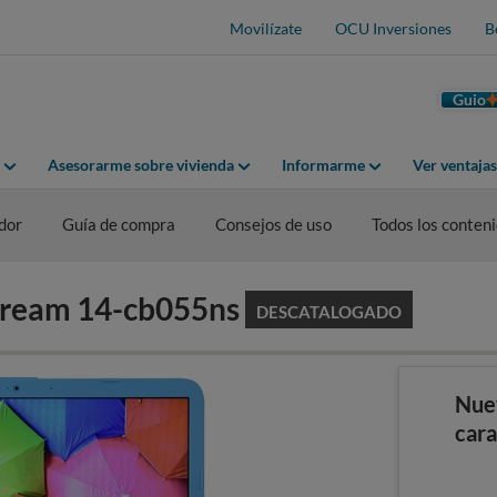
Movilízate
OCU Inversiones
B
Guio
Asesorarme sobre vivienda
Informarme
Ver ventaja
dor
Guía de compra
Consejos de uso
Todos los conten
Stream 14-cb055ns
DESCATALOGADO
Nue
cara