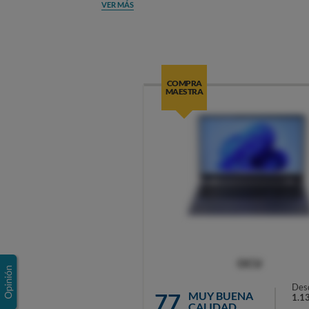
VER MÁS
COMPRA
MAESTRA
OCU
Des
77
MUY BUENA
1.1
CALIDAD