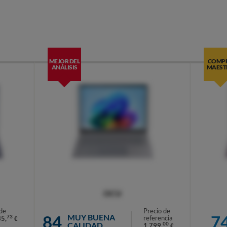
MEJOR DEL
COMP
ANÁLISIS
MAEST
OCU
de
Precio de
84
7
MUY BUENA
73
referencia
35,
€
CALIDAD
00
1.799,
€