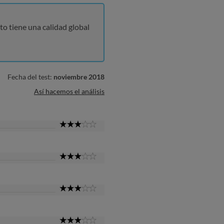
to tiene una calidad global
Fecha del test:
noviembre 2018
Así hacemos el análisis
3
Star
3
Star
3
Star
3