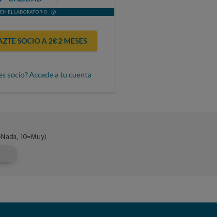
EN EL LABORATORIO
AZTE SOCIO A 2€ 2 MESES
es socio? Accede a tu cuenta