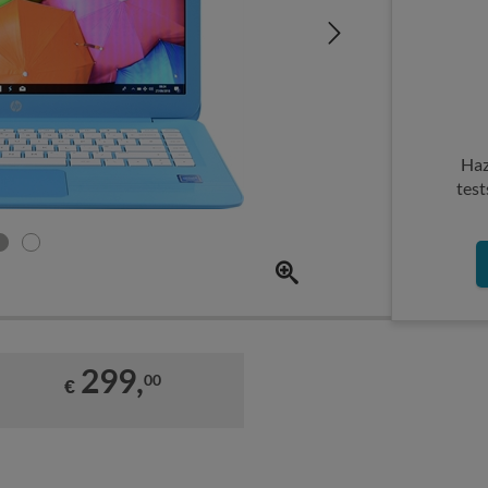
Haz
test
299,
00
€