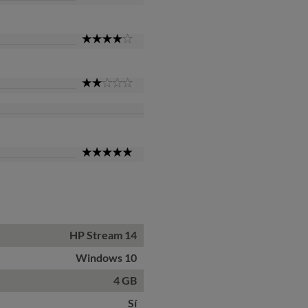
Star
4
Star
2
Star
5
Star
HP Stream 14
Windows 10
4 GB
Sí