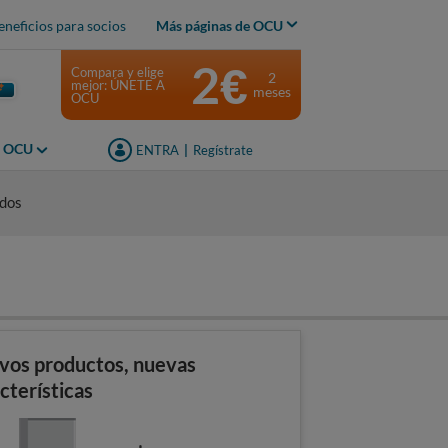
eneficios para socios
Más páginas de OCU
2€
Compara y elige
2
mejor: ÚNETE A
meses
OCU
s OCU
ENTRA
|
Regístrate
idos
vos productos, nuevas
cterísticas