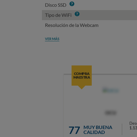
Info
Disco SSD
Info
Tipo de WiFi
Resolución de la Webcam
VER MÁS
COMPRA
MAESTRA
OCU
Des
77
MUY BUENA
1.1
CALIDAD