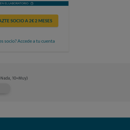
EN EL LABORATORIO
AZTE SOCIO A 2€ 2 MESES
es socio? Accede a tu cuenta