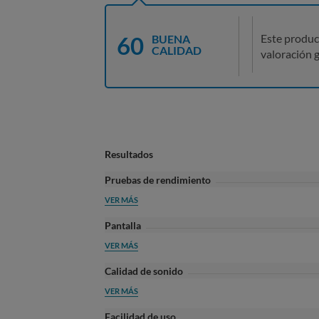
60
Este produc
BUENA
CALIDAD
valoración g
Resultados
Pruebas de rendimiento
VER MÁS
Pantalla
VER MÁS
Calidad de sonido
VER MÁS
Facilidad de uso