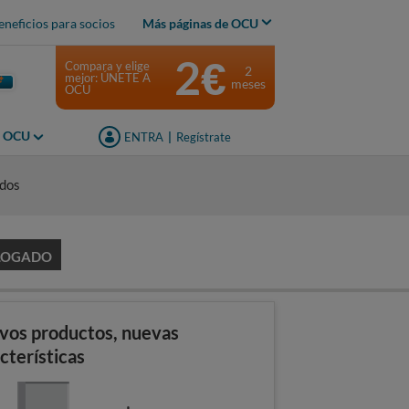
eneficios para socios
Más páginas de OCU
2€
Compara y elige
2
mejor: ÚNETE A
meses
OCU
s OCU
ENTRA
|
Regístrate
idos
LOGADO
vos productos, nuevas
cterísticas