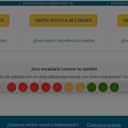
ANALIZADO EN EL LABORATORIO
ANALIZADO 
ES
HAZTE SOCIO A 2€ 2 MESES
H
nta
¿Eres socio? Accede a tu cuenta
¿Er
¿Quieres recibir nuestra Newsletter?
Crea una cuenta