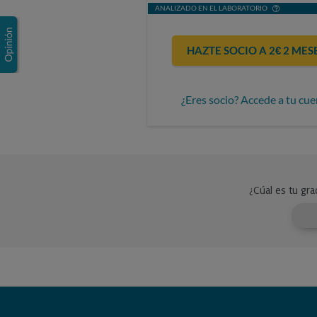
ANALIZADO EN EL LABORATORIO
HAZTE SOCIO A 2€ 2 MES
¿Eres socio? Accede a tu cue