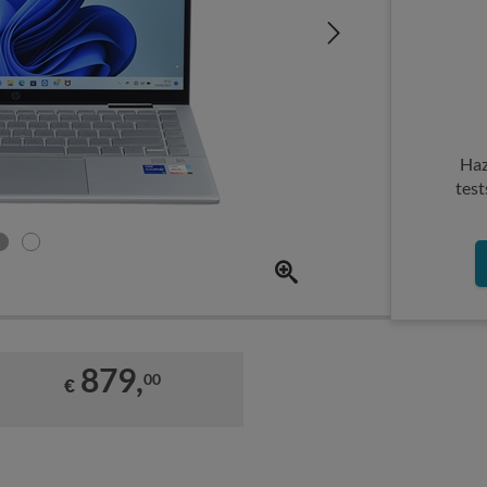
Haz
test
879,
00
€