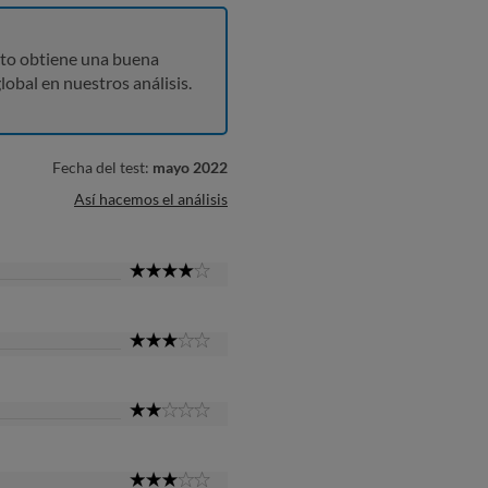
to obtiene una buena
lobal en nuestros análisis.
Fecha del test:
mayo 2022
Así hacemos el análisis
4
Star
3
Star
2
Star
3