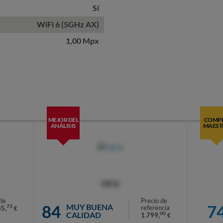
Sí
WiFi 6 (5GHz AX)
1,00 Mpx
MEJOR DEL
COMP
ANÁLISIS
MAEST
OCU
de
Precio de
84
7
MUY BUENA
73
referencia
35,
€
CALIDAD
00
1.799,
€