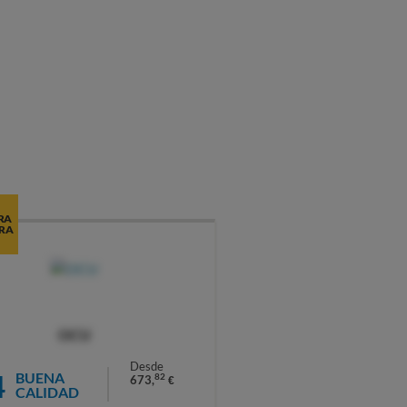
RA
RA
OCU
Desde
4
BUENA
82
673,
€
CALIDAD