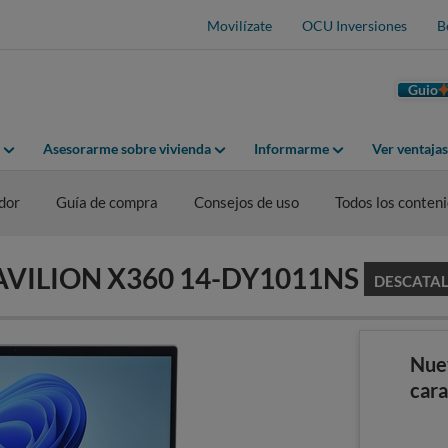
Movilízate
OCU Inversiones
B
Guio
Asesorarme sobre vivienda
Informarme
Ver ventaja
dor
Guía de compra
Consejos de uso
Todos los conten
 PAVILION X360 14-DY1011NS
DESCATA
Nue
cara