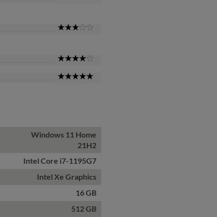
Star
3
Star
4
Star
5
Star
Windows 11 Home
21H2
Intel Core i7-1195G7
Intel Xe Graphics
16 GB
512 GB