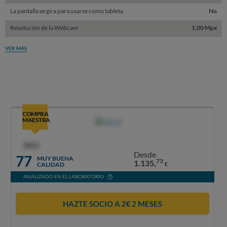
La pantalla se gira para usarse como tableta
No
Resolución de la Webcam
1,00 Mpx
VER MÁS
COMPRA
MAESTRA
OCU
Desde
77
MUY BUENA
73
1.135,
CALIDAD
€
ANALIZADO EN EL LABORATORIO
HAZTE SOCIO A 2€ 2 MESES