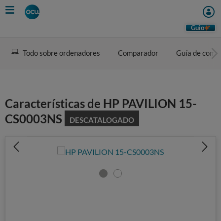
Skip
to
main
Guio
content
Todo sobre ordenadores
Comparador
Guía de comp
Características de HP PAVILION 15-
CS0003NS
DESCATALOGADO