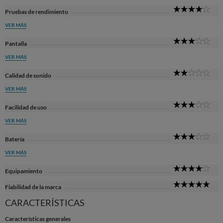
4
Pruebas de rendimiento
Sta
VER MÁS
3
Pantalla
Sta
VER MÁS
2
Calidad de sonido
Sta
VER MÁS
3
Facilidad de uso
Sta
VER MÁS
3
Batería
Sta
VER MÁS
4
Equipamiento
Sta
5
Fiabilidad de la marca
Sta
CARACTERÍSTICAS
Características generales