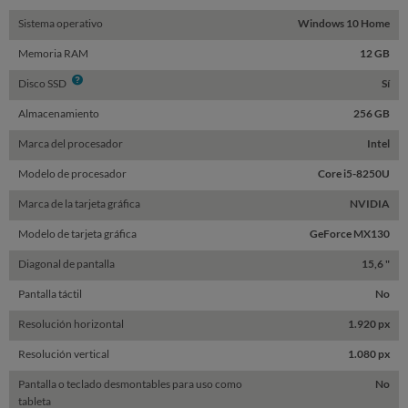
Sistema operativo
Windows 10 Home
Memoria RAM
12 GB
Info
Disco SSD
Sí
Almacenamiento
256 GB
Marca del procesador
Intel
Modelo de procesador
Core i5-8250U
Marca de la tarjeta gráfica
NVIDIA
Modelo de tarjeta gráfica
GeForce MX130
Diagonal de pantalla
15,6 "
Pantalla táctil
No
Resolución horizontal
1.920 px
Resolución vertical
1.080 px
Pantalla o teclado desmontables para uso como
No
tableta