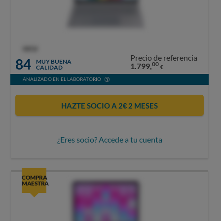
OCU
Precio de referencia
84
MUY BUENA
00
1.799,
CALIDAD
€
ANALIZADO EN EL LABORATORIO
HAZTE SOCIO A 2€ 2 MESES
¿Eres socio? Accede a tu cuenta
COMPRA
MAESTRA