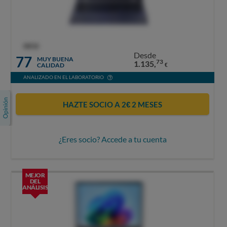
OCU
Desde
77
MUY BUENA
73
1.135,
CALIDAD
€
ANALIZADO EN EL LABORATORIO
HAZTE SOCIO A 2€ 2 MESES
¿Eres socio? Accede a tu cuenta
MEJOR
DEL
ANÁLISIS