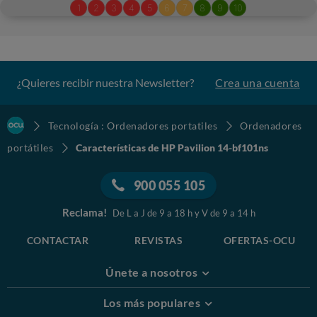
¿Quieres recibir nuestra Newsletter?
Crea una cuenta
Tecnología : Ordenadores portatiles
Ordenadores
portátiles
Características de HP Pavilion 14-bf101ns
900 055 105
Reclama!
De L a J de 9 a 18 h y V de 9 a 14 h
CONTACTAR
REVISTAS
OFERTAS-OCU
Únete a nosotros
Los más populares