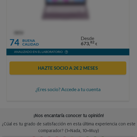
OCU
Desde
74
BUENA
82
673,
CALIDAD
€
ANALIZADO EN EL LABORATORIO
HAZTE SOCIO A 2€ 2 MESES
¿Eres socio? Accede a tu cuenta