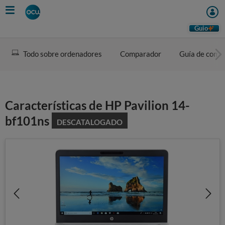
Skip
to
main
Guio
content
Todo sobre ordenadores
Comparador
Guía de comp
Características de HP Pavilion 14-
bf101ns
DESCATALOGADO