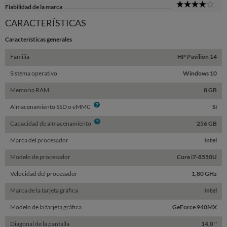
4
Fiabilidad de la marca
Sta
CARACTERÍSTICAS
Características generales
Familia
HP Pavilion 14
Sistema operativo
Windows 10
Memoria RAM
8 GB
Info
Almacenamiento SSD o eMMC
Sí
Info
Capacidad de almacenamiento
256 GB
Marca del procesador
Intel
Modelo de procesador
Core i7-8550U
Velocidad del procesador
1,80 GHz
Marca de la tarjeta gráfica
Intel
Modelo de la tarjeta gráfica
GeForce 940MX
Diagonal de la pantalla
14,0 "