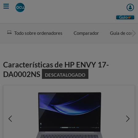
Skip
to
main
Guio
content
Todo sobre ordenadores
Comparador
Guía de comp
Características de HP ENVY 17-
DA0002NS
DESCATALOGADO