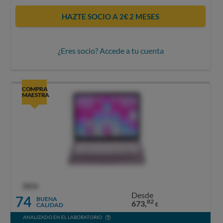
HAZTE SOCIO A 2€ 2 MESES
¿Eres socio? Accede a tu cuenta
COMPRA
MAESTRA
OCU
Desde
74
BUENA
82
673,
CALIDAD
€
ANALIZADO EN EL LABORATORIO