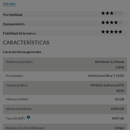
VER MÁS
3
Portabilidad
Sta
4
Equipamiento
Sta
5
Fiabilidad de la marca
Sta
CARACTERÍSTICAS
Características generales
Sistema operativo
Windows 11 Home
23H2
Procesador
Intel Core Ultra 7 155U
Tarjeta gráfica
NVIDIA GeForce RTX
3050
Memoria RAM
32 GB
Almacenamiento
1000 GB
Info
Tipo de WiFi
WiFi 6E
Resolución de la Webcam
4 Mpx