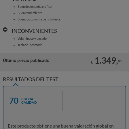
Buen desempeño gráfico.
Buen rendimiento.
Buena autonomía de la batería.
INCONVENIENTES
Voluminoso y pesado.
Teclado incómodo.
1.349,
Último precio publicado
00
€
RESULTADOS DEL TEST
70
BUENA
CALIDAD
Este producto obtiene una buena valoración global en