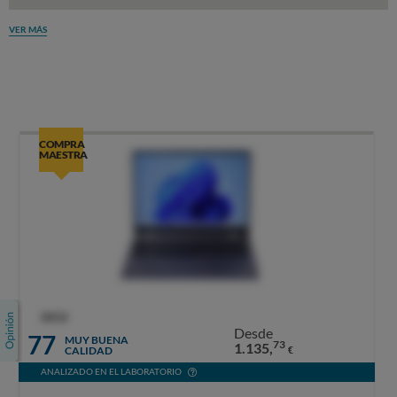
VER MÁS
COMPRA
MAESTRA
OCU
Desde
77
MUY BUENA
73
1.135,
CALIDAD
€
ANALIZADO EN EL LABORATORIO