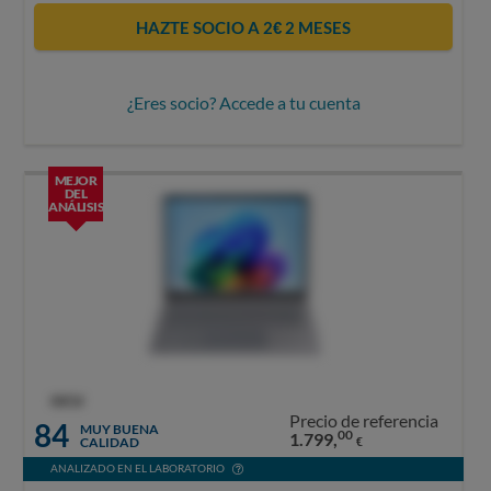
HAZTE SOCIO A 2€ 2 MESES
¿Eres socio? Accede a tu cuenta
MEJOR
DEL
ANÁLISIS
OCU
Precio de referencia
84
MUY BUENA
00
1.799,
CALIDAD
€
ANALIZADO EN EL LABORATORIO