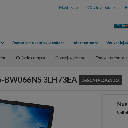
Movilízate
OCU Inversiones
B
Guio
Asesorarme sobre vivienda
Informarme
Ver ventaja
dor
Guía de compra
Consejos de uso
Todos los conten
 15-BW066NS 3LH73EA
DESCATALOGADO
Nue
cara