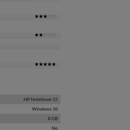
Star
3
Star
2
Star
5
Star
HP Notebook 15
Windows 10
8 GB
No