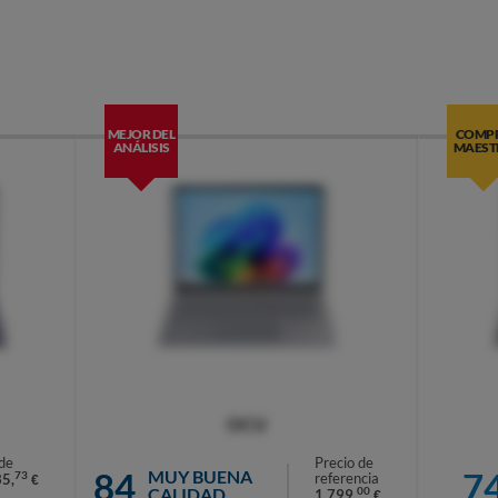
MEJOR DEL
COMP
ANÁLISIS
MAEST
OCU
de
Precio de
84
7
MUY BUENA
73
referencia
35,
€
CALIDAD
00
1.799,
€