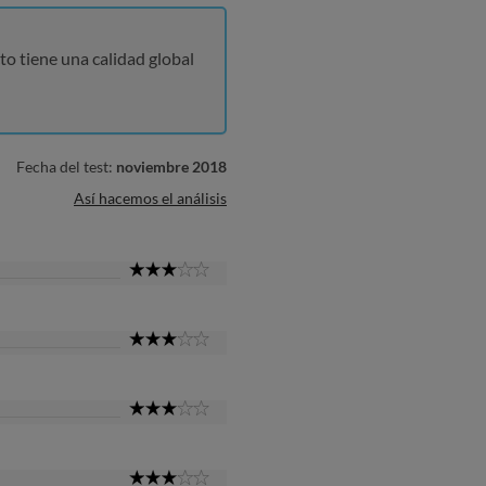
to tiene una calidad global
Fecha del test:
noviembre 2018
Así hacemos el análisis
3
Star
3
Star
3
Star
3