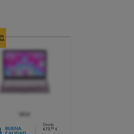
RA
RA
OCU
Desde
4
BUENA
82
673,
€
CALIDAD