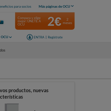
eneficios para socios
Más páginas de OCU
2€
Compara y elige
2
mejor: ÚNETE A
meses
OCU
s OCU
ENTRA
|
Regístrate
idos
vos productos, nuevas
cterísticas