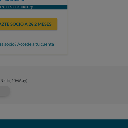
EN EL LABORATORIO
AZTE SOCIO A 2€ 2 MESES
es socio? Accede a tu cuenta