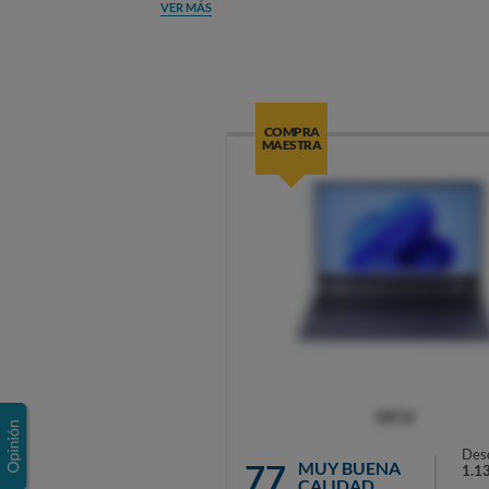
VER MÁS
COMPRA
MAESTRA
OCU
Des
77
MUY BUENA
1.1
CALIDAD