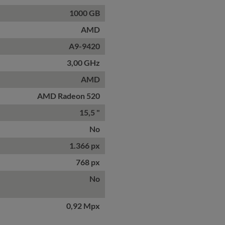
1000 GB
AMD
A9-9420
3,00 GHz
AMD
AMD Radeon 520
15,5 "
No
1.366 px
768 px
No
0,92 Mpx