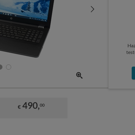
Haz
test
490,
00
€