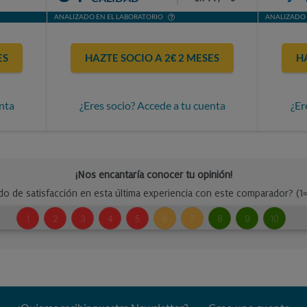
ANALIZADO EN EL LABORATORIO
ANALIZADO 
ES
HAZTE SOCIO A 2€ 2 MESES
H
nta
¿Eres socio? Accede a tu cuenta
¿Er