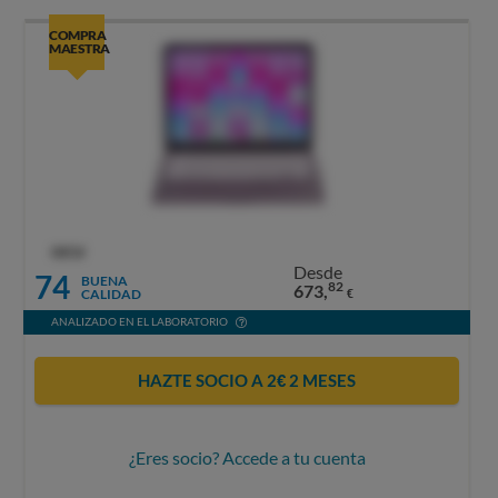
COMPRA
MAESTRA
OCU
Desde
74
BUENA
82
673,
CALIDAD
€
ANALIZADO EN EL LABORATORIO
HAZTE SOCIO A 2€ 2 MESES
¿Eres socio? Accede a tu cuenta