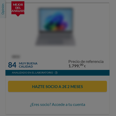
MEJOR
DEL
ANÁLISIS
OCU
Precio de referencia
84
MUY BUENA
00
1.799,
CALIDAD
€
ANALIZADO EN EL LABORATORIO
HAZTE SOCIO A 2€ 2 MESES
¿Eres socio? Accede a tu cuenta