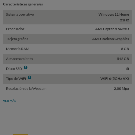
Características generales
Sistema operativo
Windows 11 Home
21H2
Procesador
AMD Ryzen 5 5625U
Tarjeta gráfica
AMD Radeon Graphics
Memoria RAM
8 GB
Almacenamiento
512 GB
Info
Disco SSD
Sí
Info
Tipo de WiFi
WiFi 6 (5GHz AX)
Resolución de la Webcam
2,00 Mpx
VER MÁS