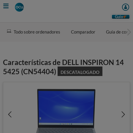
Skip
to
main
Guio
content
Todo sobre ordenadores
Comparador
Guía de comp
Características de DELL INSPIRON 14
5425 (CN54404)
DESCATALOGADO