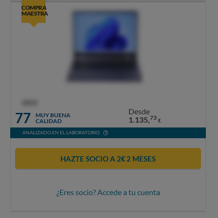
COMPRA
MAESTRA
OCU
Desde
77
MUY BUENA
73
1.135,
CALIDAD
€
ANALIZADO EN EL LABORATORIO
HAZTE SOCIO A 2€ 2 MESES
¿Eres socio? Accede a tu cuenta