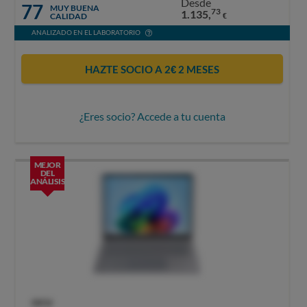
Desde
77
MUY BUENA
73
1.135,
CALIDAD
€
ANALIZADO EN EL LABORATORIO
HAZTE SOCIO A 2€ 2 MESES
¿Eres socio? Accede a tu cuenta
MEJOR
DEL
ANÁLISIS
OCU