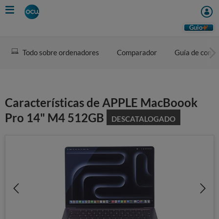
Skip
to
main
Guio
content
Todo sobre ordenadores
Comparador
Guía de comp
Características de APPLE MacBoook
Pro 14" M4 512GB
DESCATALOGADO