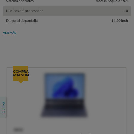
Sistema operativo
macOS Sequoia 15.1
Núcleos del procesador
10
Diagonal de pantalla
14,20 inch
VER MÁS
COMPRA
MAESTRA
OCU