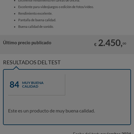
Excelente rendimiento en tareas de oficina.
Excelente para videojuegos o edición de fotos/vídeo.
Rendimiento excelente.
Pantalla de buena calidad.
Buena calidad de sonido.
2.450,
Último precio publicado
00
€
RESULTADOS DEL TEST
84
MUY BUENA
CALIDAD
Este es un producto de muy buena calidad.
Fecha del test:
noviembre 2024