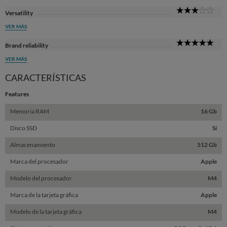
3
Versatility
Sta
VER MÁS
5
Brand reliability
Sta
VER MÁS
CARACTERÍSTICAS
Features
Memoria RAM
16 Gb
Disco SSD
Sí
Almacenamiento
512 Gb
Marca del procesador
Apple
Modelo del procesador
M4
Marca de la tarjeta gráfica
Apple
Modelo de la tarjeta gráfica
M4