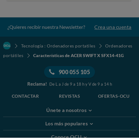
¿Quieres recibir nuestra Newsletter?
Crea una cuenta
Tecnología : Ordenadores portatiles
Ordenadores
portátiles
Características de ACER SWIFT X SFX14-41G
900 055 105
Reclama!
De L a J de 9 a 18 h y V de 9 a 14 h
CONTACTAR
REVISTAS
OFERTAS-OCU
Únete a nosotros
Los más populares
Conoce OCU