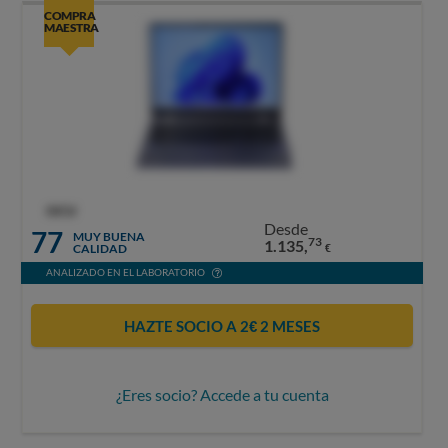
COMPRA
MAESTRA
OCU
Desde
77
MUY BUENA
73
1.135,
CALIDAD
€
ANALIZADO EN EL LABORATORIO
HAZTE SOCIO A 2€ 2 MESES
¿Eres socio? Accede a tu cuenta