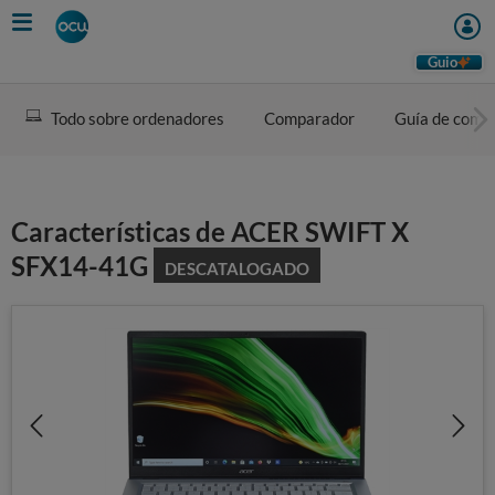
Skip
to
main
Guio
content
Todo sobre ordenadores
Comparador
Guía de comp
Características de ACER SWIFT X
SFX14-41G
DESCATALOGADO