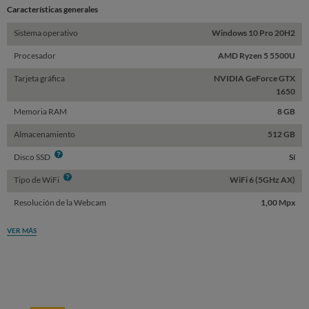
Características generales
Sistema operativo
Windows 10 Pro 20H2
Procesador
AMD Ryzen 5 5500U
Tarjeta gráfica
NVIDIA GeForce GTX
1650
Memoria RAM
8 GB
Almacenamiento
512 GB
Info
Disco SSD
Sí
Info
Tipo de WiFi
WiFi 6 (5GHz AX)
Resolución de la Webcam
1,00 Mpx
VER MÁS