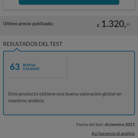
1.320,
Último precio publicado
21
€
RESULTADOS DEL TEST
63
BUENA
CALIDAD
Este producto obtiene una buena valoración global en
nuestros análisis.
Fecha del test:
diciembre 2021
Así hacemos el análisis