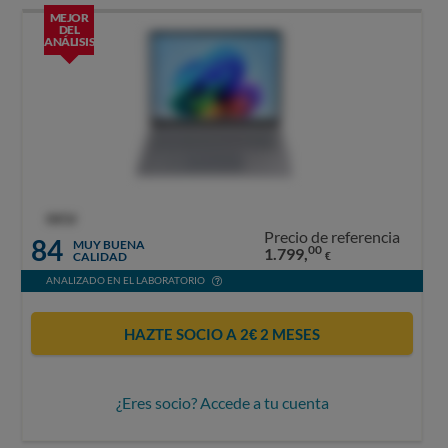
MEJOR
DEL
ANÁLISIS
OCU
Precio de referencia
84
MUY BUENA
00
1.799,
CALIDAD
€
ANALIZADO EN EL LABORATORIO
HAZTE SOCIO A 2€ 2 MESES
¿Eres socio? Accede a tu cuenta