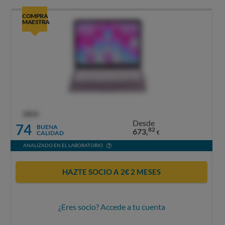
COMPRA
MAESTRA
OCU
Desde
74
BUENA
82
673,
CALIDAD
€
ANALIZADO EN EL LABORATORIO
HAZTE SOCIO A 2€ 2 MESES
¿Eres socio? Accede a tu cuenta