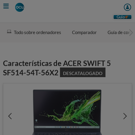
Skip
to
main
Guio
content
Todo sobre ordenadores
Comparador
Guía de comp
Características de ACER SWIFT 5
SF514-54T-56X2
DESCATALOGADO