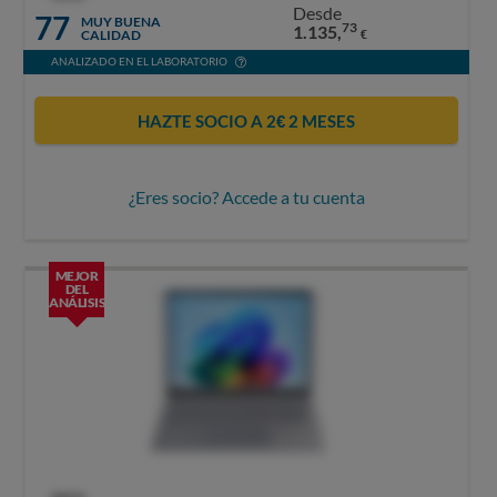
Desde
77
MUY BUENA
73
1.135,
CALIDAD
€
ANALIZADO EN EL LABORATORIO
HAZTE SOCIO A 2€ 2 MESES
¿Eres socio? Accede a tu cuenta
MEJOR
DEL
ANÁLISIS