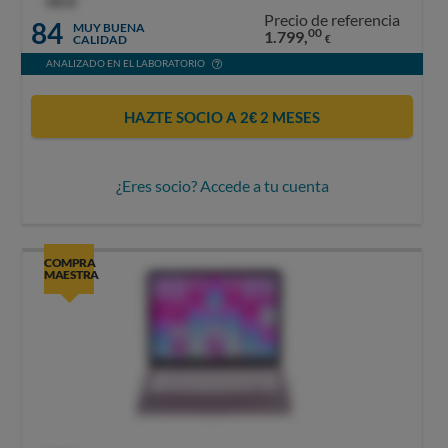
OCU
Precio de referencia
84
MUY BUENA
00
1.799,
CALIDAD
€
ANALIZADO EN EL LABORATORIO
HAZTE SOCIO A 2€ 2 MESES
¿Eres socio? Accede a tu cuenta
COMPRA
MAESTRA