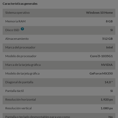
Características generales
Sistema operativo
Windows 10 Home
Memoria RAM
8 GB
Info
Disco SSD
Sí
Almacenamiento
512 GB
Marca del procesador
Intel
Modelo de procesador
Core i5-1035G1
Marca de la tarjeta gráfica
NVIDIA
Modelo de tarjeta gráfica
GeForce MX350
Diagonal de pantalla
14,0 "
Pantalla táctil
Sí
Resolución horizontal
1.920 px
Resolución vertical
1.080 px
Pantalla o teclado desmontables para uso como
No