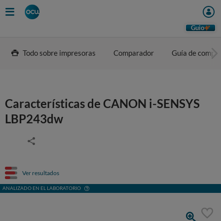
Guio
Todo sobre impresoras
Comparador
Guía de compr
Características de CANON i-SENSYS
LBP243dw
Ver resultados
ANALIZADO EN EL LABORATORIO