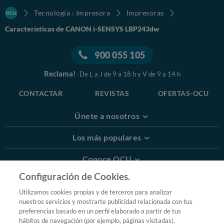
Tecnología : Impresora
Impresoras
Características de CANON i-SENSYS LBP243dw
900 055 105
Reclama!
De L a J de 9 a 18 h y V de 9 a 14 h
CONTACTAR
REVISTAS
OFERTAS-OCU
Únete a nosotros
Los más populares
Conoce OCU
Configuración de Cookies.
Más Información
Utilizamos cookies propias y de terceros para analizar
nuestros servicios y mostrarte publicidad relacionada con tus
© 2026 OCU
preferencias basado en un perfil elaborado a partir de tus
Condiciones generales de contratación de OCU
hábitos de navegación (por ejemplo, páginas visitadas).