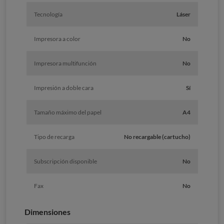
Tecnología
Láser
Impresora a color
No
Impresora multifunción
No
Impresión a doble cara
Sí
Tamaño máximo del papel
A4
Tipo de recarga
No recargable (cartucho)
Subscripción disponible
No
Fax
No
Dimensiones