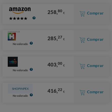
80
258,
Comprar
€
5
Stars
27
285,
Comprar
€
No valorado
00
403,
Comprar
€
No valorado
SHOPINPEX
22
416,
Comprar
€
No valorado