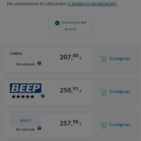
No conocemos tu ubicación
Cambia tu localización
Evolución del
precio
00
207,
Comprar
€
No valorado
91
250,
Comprar
€
5
Stars
AMGV
98
257,
Comprar
€
No valorado