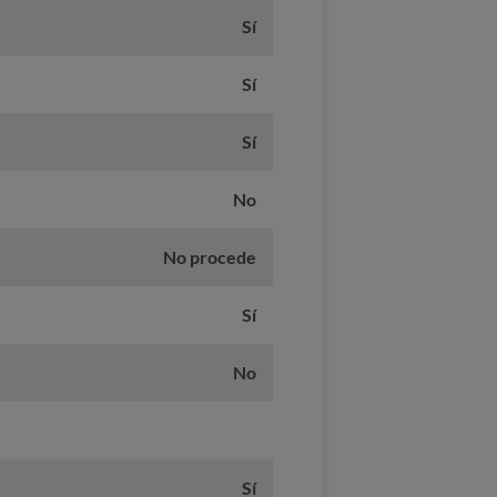
Sí
Sí
Sí
No
No procede
Sí
No
Sí