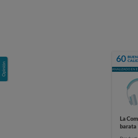
60
BUEN
CALI
ANALIZADO EN E
La Com
barata