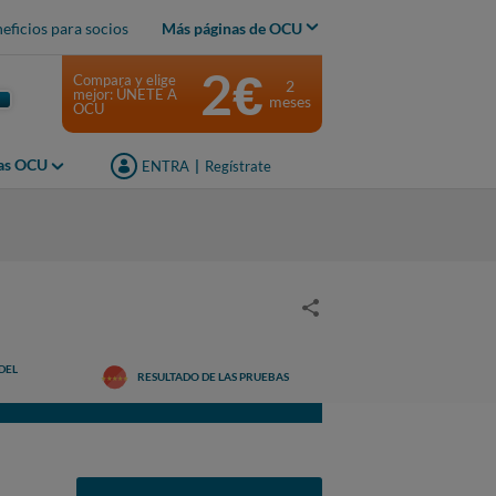
eficios para socios
Más páginas de OCU
2€
Compara y elige
2
mejor: ÚNETE A
meses
OCU
jas OCU
ENTRA
|
Regístrate
DEL
RESULTADO DE LAS PRUEBAS