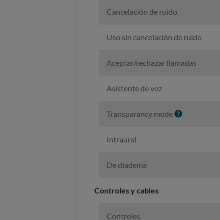
f
Cancelación de ruido
o
Uso sin cancelación de ruido
Aceptar/rechazar llamadas
Asistente de voz
I
Transparancy mode
n
f
Intraural
o
De diadema
Controles y cables
Controles