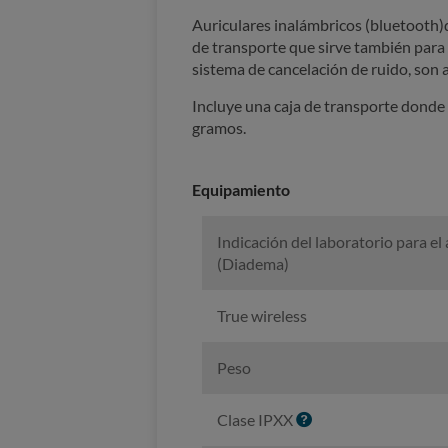
Auriculares inalámbricos (bluetooth)de
de transporte que sirve también para c
sistema de cancelación de ruido, son 
Incluye una caja de transporte donde se
gramos.
Equipamiento
Indicación del laboratorio para el 
(Diadema)
True wireless
Peso
I
Clase IPXX
n