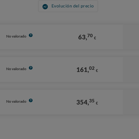
Evolución del precio
70
63,
No valorado
€
02
161,
No valorado
€
35
354,
No valorado
€