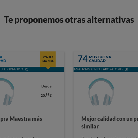
Te proponemos otras alternativas
74
A
MUY BUENA
COMPRA
DAD
CALIDAD
MAESTRA
L LABORATORIO
ANALIZADO EN EL LABORATORIO
Desde
88
20,
€
pra Maestra más
Mejor calidad con un p
similar