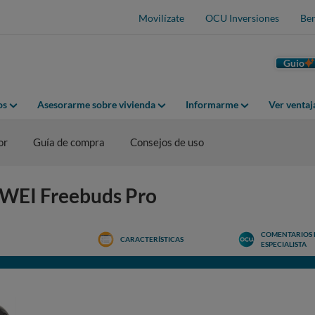
Movilízate
OCU Inversiones
Ben
Guio
os
Asesorarme sobre vivienda
Informarme
Ver venta
or
Guía de compra
Consejos de uso
AWEI Freebuds Pro
COMENTARIOS 
CARACTERÍSTICAS
ESPECIALISTA