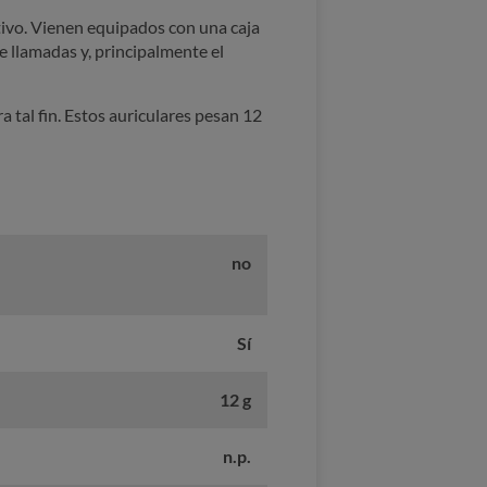
itivo. Vienen equipados con una caja
e llamadas y, principalmente el
a tal fin. Estos auriculares pesan 12
no
Sí
12 g
n.p.