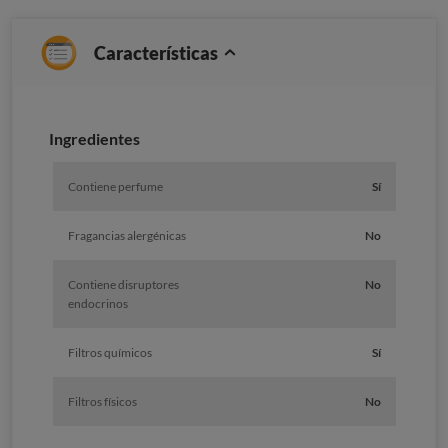
Características
Ingredientes
Contiene perfume
Sí
Fragancias alergénicas
No
Contiene disruptores
No
endocrinos
Filtros químicos
Sí
Filtros físicos
No