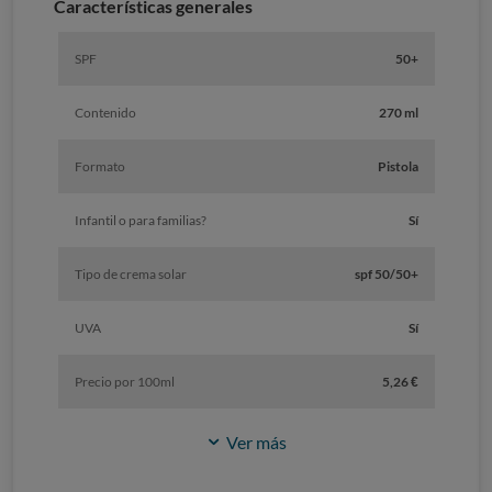
Características generales
SPF
50+
Contenido
270 ml
Formato
Pistola
Infantil o para familias?
Sí
Tipo de crema solar
spf 50/50+
UVA
Sí
Precio por 100ml
5,26 €
Ver más