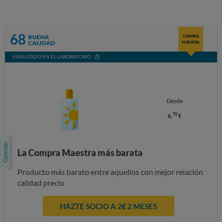
68
BUENA
COMPRA
CALIDAD
MAESTRA
ANALIZADO EN EL LABORATORIO
Desde
70
6,
€
La Compra Maestra más barata
Producto más barato entre aquellos con mejor relación
calidad precio
HAZTE SOCIO A 2€ 2 MESES