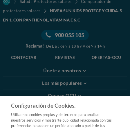
Salud : Protectores solares
Comparador de
protectores solares
NIVEA SUN KIDS PROTEGE Y CUIDA. 5
EN 1. CON PANTHENOL, VITAMINA E & C
900 055 105
Reclama!
De L a J de 9 a 18 h y V de 9 a 14 h
CONTACTAR
REVISTAS
OFERTAS-OCU
Únete a nosotros
Los más populares
Conoce OCU
Configuración de Cookies.
Más Información
Utilizamos cookies propias y de terceros para analizar
nuestros servicios y mostrarte publicidad relacionada con tus
© 2026 OCU
preferencias basado en un perfil elaborado a partir de tus
Condiciones generales de contratación de OCU