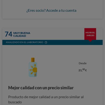
¿Eres socio? Accede a tu cuenta
74
MUY BUENA
MEJOR DEL
CALIDAD
ANÁLISIS
ANALIZADO EN EL LABORATORIO
Desde
82
21,
€
Mejor calidad con un precio similar
Producto de mejor calidad a un precio similar al
buscado