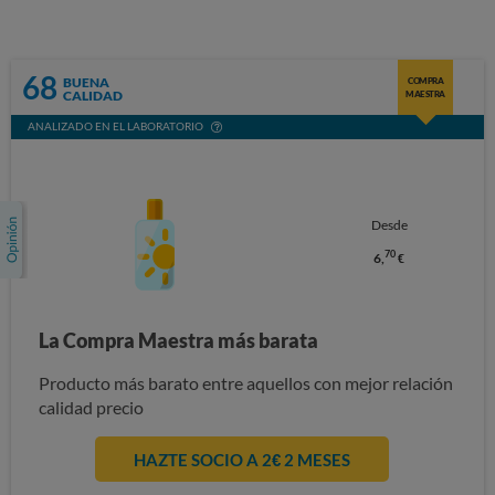
68
BUENA
COMPRA
CALIDAD
MAESTRA
ANALIZADO EN EL LABORATORIO
Desde
70
6,
€
La Compra Maestra más barata
Producto más barato entre aquellos con mejor relación
calidad precio
HAZTE SOCIO A 2€ 2 MESES