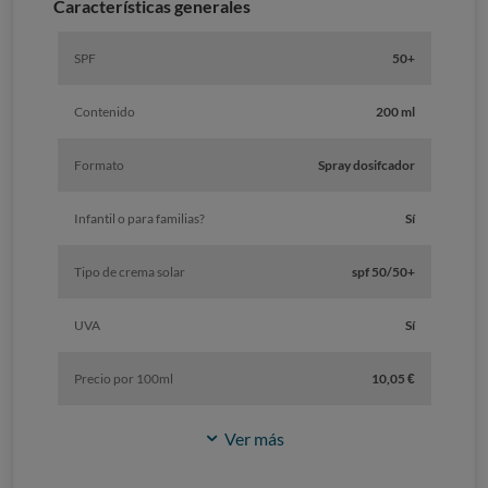
Características generales
SPF
50+
Contenido
200 ml
Formato
Spray dosifcador
Infantil o para familias?
Sí
Tipo de crema solar
spf 50/50+
UVA
Sí
Precio por 100ml
10,05 €
Ver más