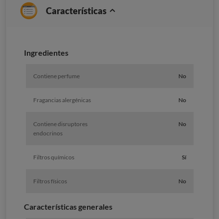
Características
Ingredientes
Contiene perfume
No
Fragancias alergénicas
No
Contiene disruptores
No
endocrinos
Filtros químicos
Sí
Filtros físicos
No
Características generales