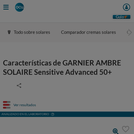
Guio
Todo sobre solares
Comparador cremas solares
Con
Características de GARNIER AMBRE
SOLAIRE Sensitive Advanced 50+
Ver resultados
ANALIZADO EN EL LABORATORIO