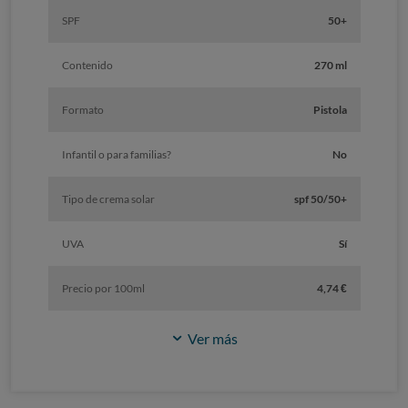
SPF
50+
Contenido
270 ml
Formato
Pistola
Infantil o para familias?
No
Tipo de crema solar
spf 50/50+
UVA
Sí
Precio por 100ml
4,74 €
Ver más