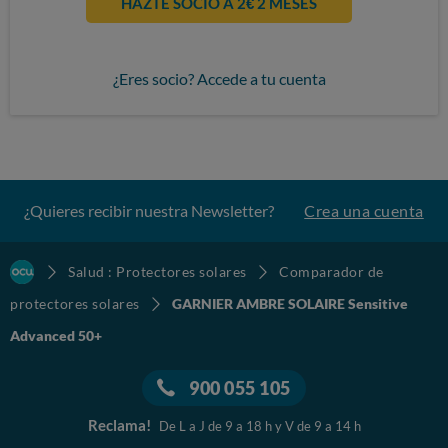
HAZTE SOCIO A 2€ 2 MESES
¿Eres socio? Accede a tu cuenta
¿Quieres recibir nuestra Newsletter?
Crea una cuenta
Salud : Protectores solares
Comparador de
protectores solares
GARNIER AMBRE SOLAIRE Sensitive
Advanced 50+
900 055 105
Reclama!
De L a J de 9 a 18 h y V de 9 a 14 h