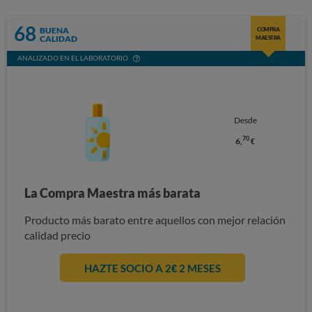
68
BUENA
COMPRA
CALIDAD
MAESTRA
ANALIZADO EN EL LABORATORIO
Desde
70
6,
€
La Compra Maestra más barata
Producto más barato entre aquellos con mejor relación
calidad precio
HAZTE SOCIO A 2€ 2 MESES