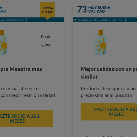
73
A
MUY BUENA
COMPRA
DAD
CALIDAD
MAESTRA
L LABORATORIO
ANALIZADO EN EL LABORATORIO
Desde
70
6,
€
pra Maestra más
Mejor calidad con un p
similar
 más barato entre
Producto de mejor calidad 
 con mejor relación calidad
precio similar al buscado
HAZTE SOCIO A 2€ 
MESES
AZTE SOCIO A 2€ 2
MESES