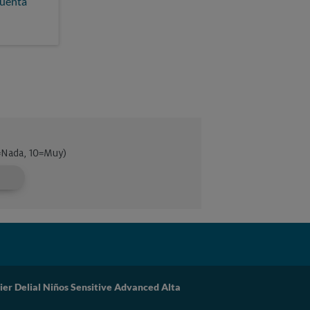
cuenta
 Delial Niños Sensitive Advanced Alta