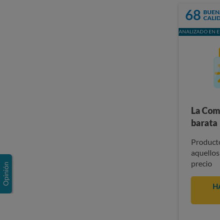
68
BUEN
CALI
ANALIZADO EN E
La Com
barata
Producto
aquellos
precio
H