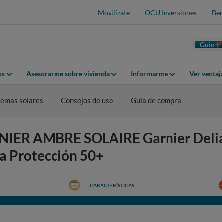
Movilízate
OCU Inversiones
Ben
Guio
os
Asesorarme sobre vivienda
Informarme
Ver venta
emas solares
Consejos de uso
Guía de compra
RNIER AMBRE SOLAIRE Garnier Delia
a Protección 50+
CARACTERÍSTICAS