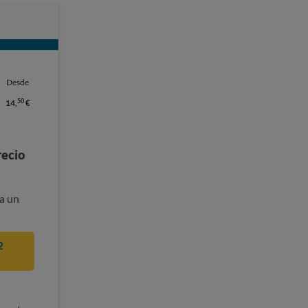
Desde
50
14,
€
recio
a un
2