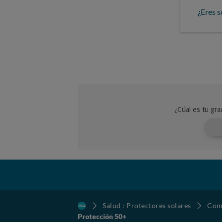
¿Eres s
Salud : Protectores solares
Comp
Protección 50+