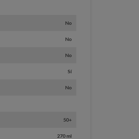
No
No
No
Sí
No
50+
270 ml