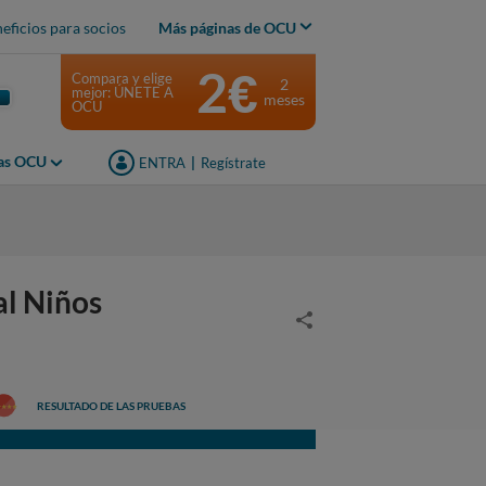
eficios para socios
Más páginas de OCU
2€
Compara y elige
2
mejor: ÚNETE A
meses
OCU
jas OCU
ENTRA
|
Regístrate
l Niños
RESULTADO DE LAS PRUEBAS