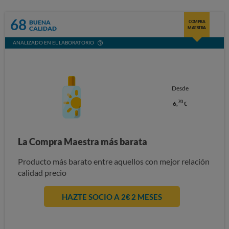
68
BUENA
COMPRA
CALIDAD
MAESTRA
ANALIZADO EN EL LABORATORIO
Desde
70
6,
€
La Compra Maestra más barata
Producto más barato entre aquellos con mejor relación
calidad precio
HAZTE SOCIO A 2€ 2 MESES