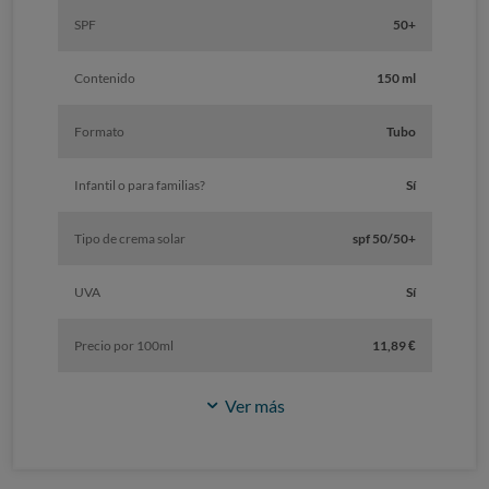
SPF
50+
Contenido
150 ml
Formato
Tubo
Infantil o para familias?
Sí
Tipo de crema solar
spf 50/50+
UVA
Sí
Precio por 100ml
11,89 €
Ver más