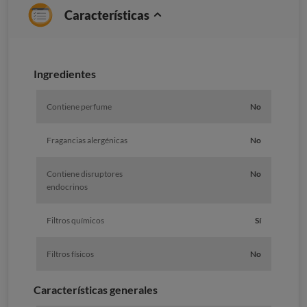
Características
Ingredientes
Contiene perfume
No
Fragancias alergénicas
No
Contiene disruptores
No
endocrinos
Filtros químicos
Sí
Filtros físicos
No
Características generales