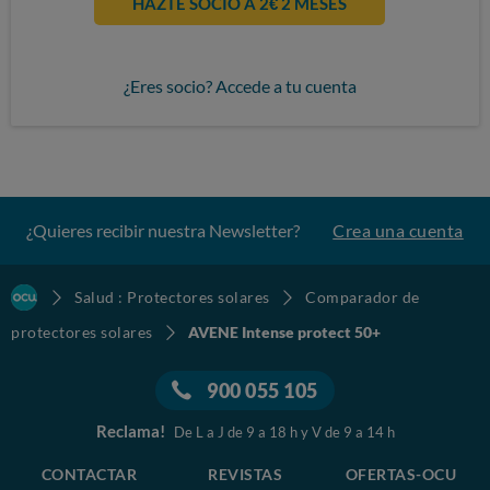
HAZTE SOCIO A 2€ 2 MESES
¿Eres socio? Accede a tu cuenta
¿Quieres recibir nuestra Newsletter?
Crea una cuenta
Salud : Protectores solares
Comparador de
protectores solares
AVENE Intense protect 50+
900 055 105
Reclama!
De L a J de 9 a 18 h y V de 9 a 14 h
CONTACTAR
REVISTAS
OFERTAS-OCU