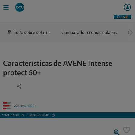
Guio
Todo sobre solares
Comparador cremas solares
Con
Características de AVENE Intense
protect 50+
Ver resultados
ANALIZADO EN EL LABORATORIO