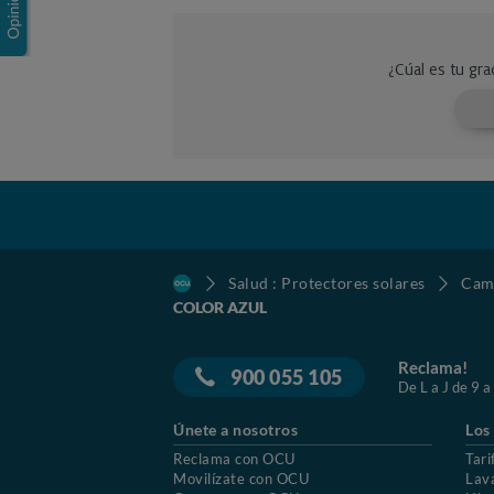
Salud : Protectores solares
Cami
COLOR AZUL
Reclama!
900 055 105
De L a J de 9 a
Únete a nosotros
Los
Reclama con OCU
Tari
Movilízate con OCU
Lav