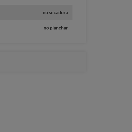
no secadora
no planchar