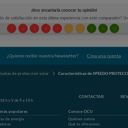
¿Quieres recibir nuestra Newsletter?
Crea una cuenta
setas de proteccion solar
Características de SPEEDO PROTE
CONTACTAR
REV
 18 h y V de 9 a 14 h
 más populares
Conoce OCU
fas de energía
Quiénes somos
adoras
Qué te ofrecemos