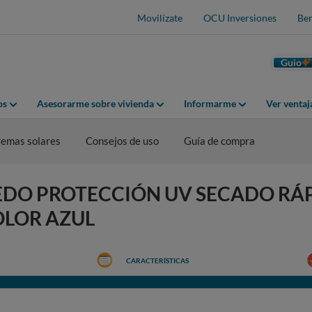
Movilízate
OCU Inversiones
Ben
Guio
os
Asesorarme sobre vivienda
Informarme
Ver venta
emas solares
Consejos de uso
Guía de compra
SPEEDO PROTECCIÓN UV SECADO RÁ
OLOR AZUL
CARACTERÍSTICAS