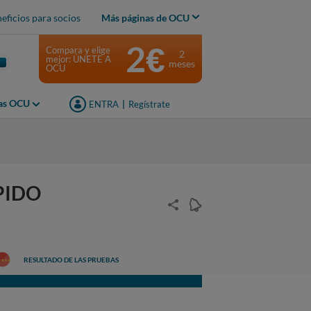
eficios para socios
Más páginas de OCU
2€
Compara y elige
2
mejor: ÚNETE A
meses
OCU
jas OCU
ENTRA
|
Regístrate
PIDO
RESULTADO DE LAS PRUEBAS