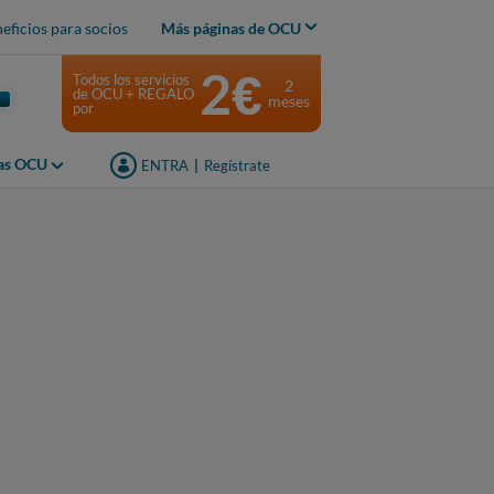
eficios para socios
Más páginas de OCU
2€
Todos los servicios
2
de OCU + REGALO
meses
por
jas OCU
ENTRA
|
Regístrate