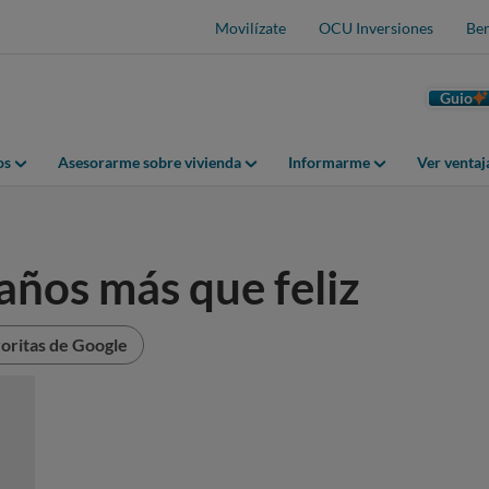
Movilízate
OCU Inversiones
Ben
Guio
os
Asesorarme sobre vivienda
Informarme
Ver venta
años más que feliz
oritas de Google