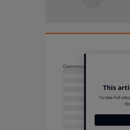
Queremos celebrar contigo este d
porque contar contigo nos permite
práctica con la que podrás recor
¡AD
Esperamos que lo disfrutes