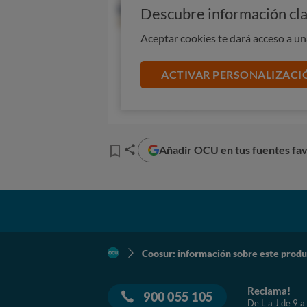
Descubre información cla
Aceptar cookies te dará acceso a u
ACTIVAR PERSONALIZACI
Añadir OCU en tus fuentes fav
Coosur: información sobre este prod
Reclama!
900 055 105
De L a J de 9 a