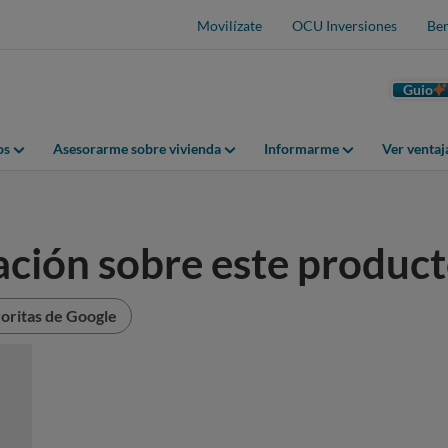
Movilízate
OCU Inversiones
Ben
Guio
os
Asesorarme sobre vivienda
Informarme
Ver venta
ación sobre este produc
oritas de Google