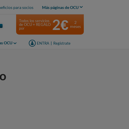
eficios para socios
Más páginas de OCU
2€
Todos los servicios
2
de OCU + REGALO
meses
por
jas OCU
ENTRA
|
Regístrate
to