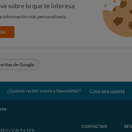
ve sobre lo que te interesa
na información más personalizada.
ÓN
oritas de Google
¿Quieres recibir nuestra Newsletter?
Crea una cuenta
ucto
CONTACTAR
REV
 18 h y V de 9 a 14 h