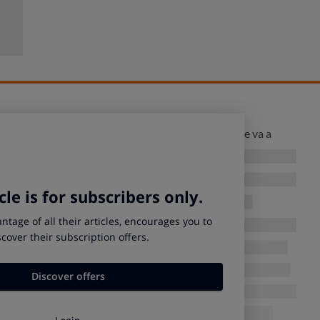
álisis, el fabricante Coosur nos ha informado de que va a
to.