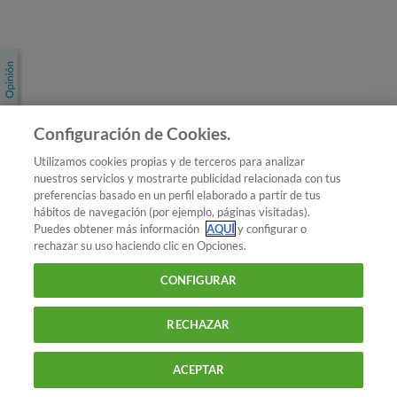
Únete a nosotros
Los más populares
Conoce OCU
Configuración de Cookies.
Más Información
Utilizamos cookies propias y de terceros para analizar
nuestros servicios y mostrarte publicidad relacionada con tus
© 2026 OCU
preferencias basado en un perfil elaborado a partir de tus
Condiciones generales de contratación de OCU
hábitos de navegación (por ejemplo, páginas visitadas).
Política de privacidad
Puedes obtener más información
AQUÍ
y configurar o
rechazar su uso haciendo clic en Opciones.
Uso del nombre y de los signos de OCU
Aviso Legal
Política de cookies
CONFIGURAR
RECHAZAR
ACEPTAR