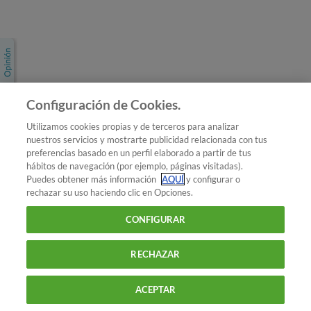
Únete a nosotros
Los más populares
Conoce OCU
Configuración de Cookies.
Más Información
Utilizamos cookies propias y de terceros para analizar
nuestros servicios y mostrarte publicidad relacionada con tus
© 2026 OCU
preferencias basado en un perfil elaborado a partir de tus
Condiciones generales de contratación de OCU
hábitos de navegación (por ejemplo, páginas visitadas).
Política de privacidad
Puedes obtener más información
AQUÍ
y configurar o
rechazar su uso haciendo clic en Opciones.
Uso del nombre y de los signos de OCU
Aviso Legal
Política de cookies
CONFIGURAR
RECHAZAR
ACEPTAR