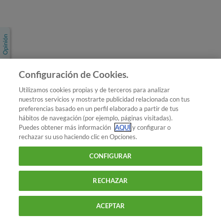
Únete a nosotros
Los más populares
Conoce OCU
Configuración de Cookies.
Más Información
Utilizamos cookies propias y de terceros para analizar
nuestros servicios y mostrarte publicidad relacionada con tus
© 2026 OCU
preferencias basado en un perfil elaborado a partir de tus
Condiciones generales de contratación de OCU
hábitos de navegación (por ejemplo, páginas visitadas).
Política de privacidad
Puedes obtener más información
AQUÍ
y configurar o
rechazar su uso haciendo clic en Opciones.
Uso del nombre y de los signos de OCU
Aviso Legal
Política de cookies
CONFIGURAR
RECHAZAR
ACEPTAR