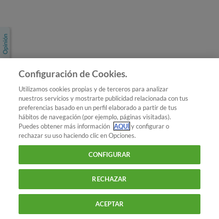
Únete a nosotros
Los más populares
Conoce OCU
Configuración de Cookies.
Más Información
Utilizamos cookies propias y de terceros para analizar
nuestros servicios y mostrarte publicidad relacionada con tus
© 2026 OCU
preferencias basado en un perfil elaborado a partir de tus
Condiciones generales de contratación de OCU
hábitos de navegación (por ejemplo, páginas visitadas).
Política de privacidad
Puedes obtener más información
AQUÍ
y configurar o
rechazar su uso haciendo clic en Opciones.
Uso del nombre y de los signos de OCU
Aviso Legal
Política de cookies
CONFIGURAR
RECHAZAR
ACEPTAR