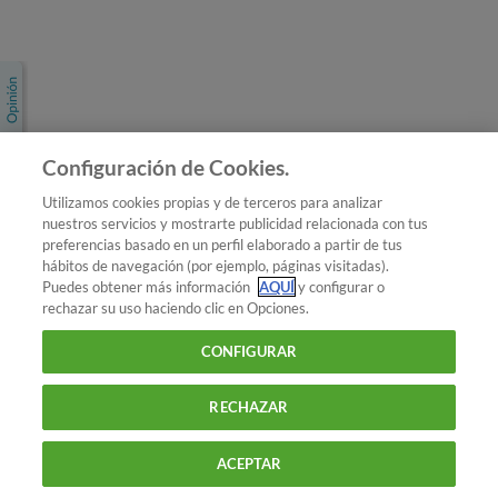
Únete a nosotros
Los más populares
Conoce OCU
Configuración de Cookies.
Más Información
Utilizamos cookies propias y de terceros para analizar
nuestros servicios y mostrarte publicidad relacionada con tus
© 2026 OCU
preferencias basado en un perfil elaborado a partir de tus
Condiciones generales de contratación de OCU
hábitos de navegación (por ejemplo, páginas visitadas).
Política de privacidad
Puedes obtener más información
AQUÍ
y configurar o
rechazar su uso haciendo clic en Opciones.
Uso del nombre y de los signos de OCU
Aviso Legal
Política de cookies
CONFIGURAR
RECHAZAR
ACEPTAR