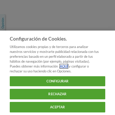
Únete a nosotros
Los más populares
Conoce OCU
Configuración de Cookies.
Más Información
Utilizamos cookies propias y de terceros para analizar
nuestros servicios y mostrarte publicidad relacionada con tus
© 2026 OCU
preferencias basado en un perfil elaborado a partir de tus
Condiciones generales de contratación de OCU
hábitos de navegación (por ejemplo, páginas visitadas).
Política de privacidad
Puedes obtener más información
AQUÍ
y configurar o
rechazar su uso haciendo clic en Opciones.
Uso del nombre y de los signos de OCU
Aviso Legal
Política de cookies
CONFIGURAR
RECHAZAR
ACEPTAR