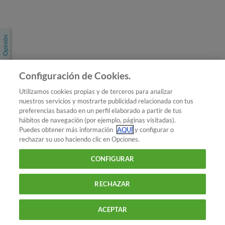
Únete a nosotros
Los más populares
Conoce OCU
Configuración de Cookies.
Más Información
Utilizamos cookies propias y de terceros para analizar
nuestros servicios y mostrarte publicidad relacionada con tus
© 2026 OCU
preferencias basado en un perfil elaborado a partir de tus
Condiciones generales de contratación de OCU
hábitos de navegación (por ejemplo, páginas visitadas).
Política de privacidad
Puedes obtener más información
AQUÍ
y configurar o
rechazar su uso haciendo clic en Opciones.
Uso del nombre y de los signos de OCU
Aviso Legal
Política de cookies
CONFIGURAR
RECHAZAR
ACEPTAR