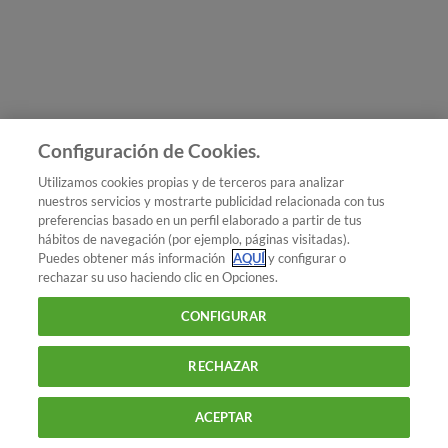
Únete a nosotros
Los más populares
Conoce OCU
Configuración de Cookies.
Más Información
Utilizamos cookies propias y de terceros para analizar
nuestros servicios y mostrarte publicidad relacionada con tus
© 2026 OCU
preferencias basado en un perfil elaborado a partir de tus
Condiciones generales de contratación de OCU
hábitos de navegación (por ejemplo, páginas visitadas).
Política de privacidad
Puedes obtener más información
AQUÍ
y configurar o
rechazar su uso haciendo clic en Opciones.
Uso del nombre y de los signos de OCU
Aviso Legal
Política de cookies
CONFIGURAR
RECHAZAR
ACEPTAR